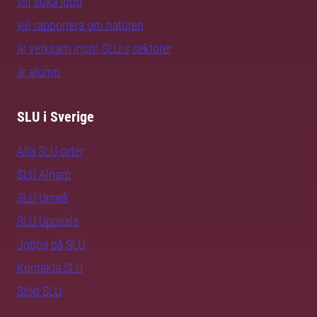
vill söka jobb
vill rapportera om naturen
är verksam inom SLU:s sektorer
är alumn
SLU i Sverige
Alla SLU-orter
SLU Alnarp
SLU Umeå
SLU Uppsala
Jobba på SLU
Kontakta SLU
Stöd SLU