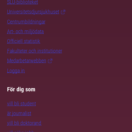
SLU-biblioteket
Universitetsdjursjukhuset
Centrumbildningar
Art- och miljödata
Officiell statistik
Fakulteter och institutioner
Medarbetarwebben
Logga in
För dig som
vill bli student
är journalist
vill bli doktorand