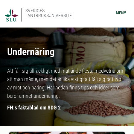
SVERIGES
MENY
LANTBRUKSUNIVERSITET
Undernäring
Att få i sig tillräckligt med mat är de flesta medvetna om
att man måste, men det är lika viktigt att få i sig rätt typ
av mat och näring. Här nedan finns tips och idéer som
berör ämnet undernäring.
FN:s faktablad om SDG 2