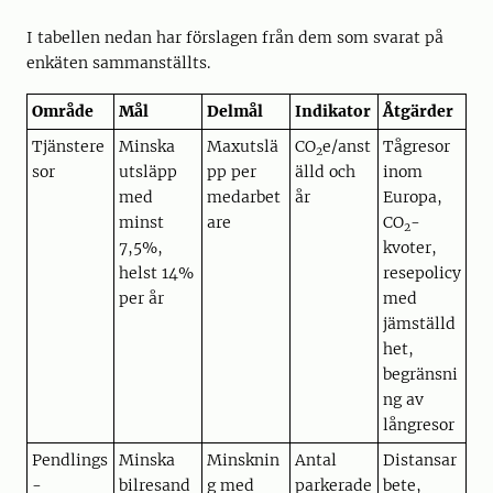
I tabellen nedan har förslagen från dem som svarat på
enkäten sammanställts.
Område
Mål
Delmål
Indikator
Åtgärder
Tjänstere
Minska
Maxutslä
CO
e/anst
Tågresor
2
sor
utsläpp
pp per
älld och
inom
med
medarbet
år
Europa,
minst
are
CO
-
2
7,5%,
kvoter,
helst 14%
resepolicy
per år
med
jämställd
het,
begränsni
ng av
långresor
Pendlings
Minska
Minsknin
Antal
Distansar
-
bilresand
g med
parkerade
bete,