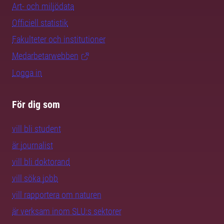
Art- och miljödata
Officiell statistik
Fakulteter och institutioner
Medarbetarwebben
Logga in
För dig som
vill bli student
är journalist
vill bli doktorand
vill söka jobb
vill rapportera om naturen
är verksam inom SLU:s sektorer