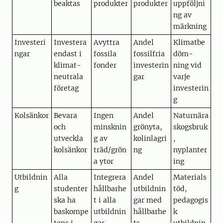
beaktas
produkter
produkter
uppföljni
ng av
märkning
Investeri
Investera
Avyttra
Andel
Klimatbe
ngar
endast i
fossila
fossilfria
döm-
klimat-
fonder
investerin
ning vid
neutrala
gar
varje
företag
investerin
g
Kolsänkor
Bevara
Ingen
Andel
Naturnära
och
minsknin
grönyta,
skogsbruk
utveckla
g av
kolinlagri
,
kolsänkor
träd/grön
ng
nyplanter
a ytor
ing
Utbildnin
Alla
Integrera
Andel
Materials
g
studenter
hållbarhe
utbildnin
töd,
ska ha
t i alla
gar med
pedagogis
baskompe
utbildnin
hållbarhe
k