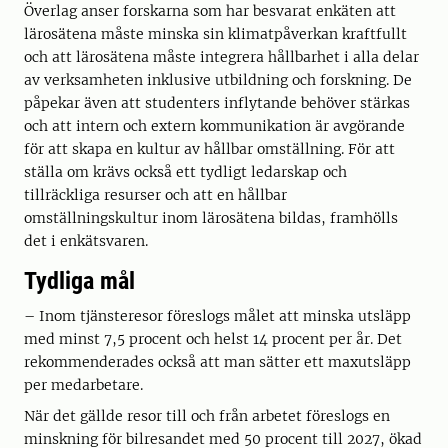
Överlag anser forskarna som har besvarat enkäten att
lärosätena måste minska sin klimatpåverkan kraftfullt
och att lärosätena måste integrera hållbarhet i alla delar
av verksamheten inklusive utbildning och forskning. De
påpekar även att studenters inflytande behöver stärkas
och att intern och extern kommunikation är avgörande
för att skapa en kultur av hållbar omställning. För att
ställa om krävs också ett tydligt ledarskap och
tillräckliga resurser och att en hållbar
omställningskultur inom lärosätena bildas, framhölls
det i enkätsvaren.
Tydliga mål
– Inom tjänsteresor föreslogs målet att minska utsläpp
med minst 7,5 procent och helst 14 procent per år. Det
rekommenderades också att man sätter ett maxutsläpp
per medarbetare.
När det gällde resor till och från arbetet föreslogs en
minskning för bilresandet med 50 procent till 2027, ökad