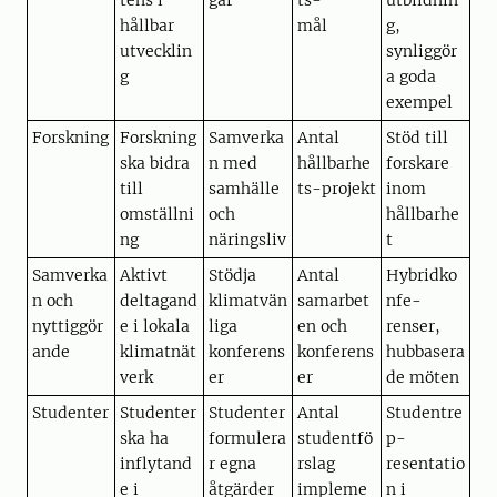
tens i
gar
ts-
utbildnin
hållbar
mål
g,
utvecklin
synliggör
g
a goda
exempel
Forskning
Forskning
Samverka
Antal
Stöd till
ska bidra
n med
hållbarhe
forskare
till
samhälle
ts-projekt
inom
omställni
och
hållbarhe
ng
näringsliv
t
Samverka
Aktivt
Stödja
Antal
Hybridko
n och
deltagand
klimatvän
samarbet
nfe-
nyttiggör
e i lokala
liga
en och
renser,
ande
klimatnät
konferens
konferens
hubbasera
verk
er
er
de möten
Studenter
Studenter
Studenter
Antal
Studentre
ska ha
formulera
studentfö
p-
inflytand
r egna
rslag
resentatio
e i
åtgärder
impleme
n i