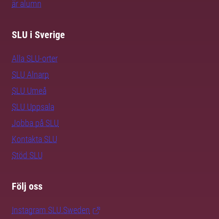
är alumn
SLU i Sverige
Alla SLU-orter
SLU Alnarp
SLU Umeå
SLU Uppsala
Jobba på SLU
Kontakta SLU
Stöd SLU
Följ oss
Instagram SLU.Sweden