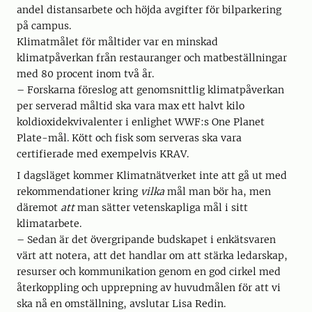
andel distansarbete och höjda avgifter för bilparkering
på campus.
Klimatmålet för måltider var en minskad
klimatpåverkan från restauranger och matbeställningar
med 80 procent inom två år.
– Forskarna föreslog att genomsnittlig klimatpåverkan
per serverad måltid ska vara max ett halvt kilo
koldioxidekvivalenter i enlighet WWF:s One Planet
Plate-mål. Kött och fisk som serveras ska vara
certifierade med exempelvis KRAV.
I dagsläget kommer Klimatnätverket inte att gå ut med
rekommendationer kring
vilka
mål man bör ha, men
däremot
att
man sätter vetenskapliga mål i sitt
klimatarbete.
– Sedan är det övergripande budskapet i enkätsvaren
värt att notera, att det handlar om att stärka ledarskap,
resurser och kommunikation genom en god cirkel med
återkoppling och upprepning av huvudmålen för att vi
ska nå en omställning, avslutar Lisa Redin.