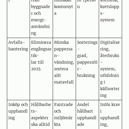
r
från
minskad
m
/perso
återbruk,
byggnade
kontorsyt
n
kretslopp
r och
a
s-
energi-
system
användni
ng
Avfalls-
Eliminera
Minska
Sorterings
Digitalise
hantering
engångsar
pappersa
-
ring,
tik-
n-
grad,
återbruks
lar till
vändning,
pappersfö
-
2025
sortera
r-
system,
allt
brukning
utbildnin
matavfall
g i
källsorter
ing
Inköp och
Hållbarhe
Fairtrade
Andel
Inför krav
upphandl
ts-
och
hållbart
i
ing
aspekter
miljömär
upphandl
upphandl
ska alltid
kta
ade
ing,