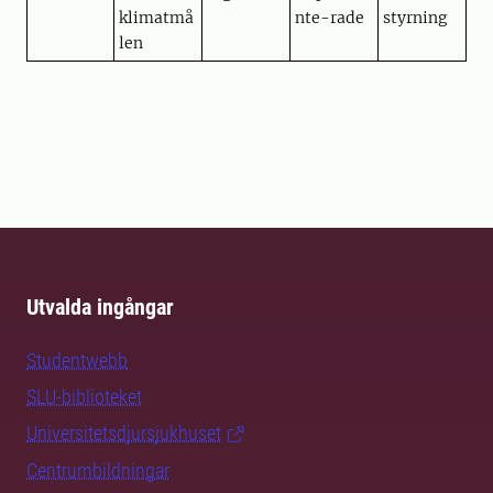
klimatmå
nte-rade
styrning
len
Utvalda ingångar
Studentwebb
SLU-biblioteket
Universitetsdjursjukhuset
Centrumbildningar