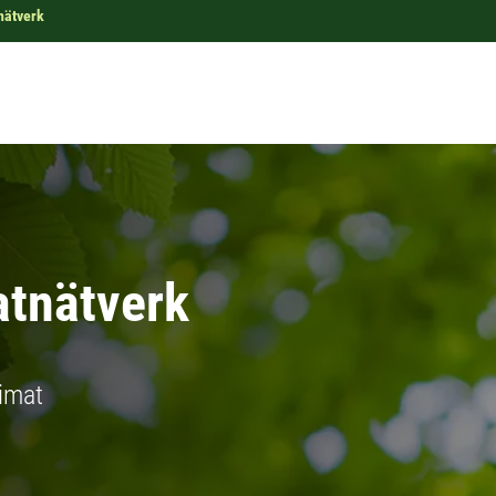
nätverk
atnätverk
limat