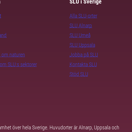
m
SLU i Sverige
t
Alla SLU-orter
SLU Alnarp
rand
SLU Umeå
SLU Uppsala
ra om naturen
Jobba på SLU
nom SLU:s sektorer
Kontakta SLU
Stöd SLU
samhet över hela Sverige. Huvudorter är Alnarp, Uppsala och