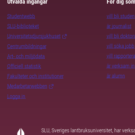
Utvalda ingångar
För dig so
Studentwebb
vill bli studen
SLU-biblioteket
är journalist
Universitetsdjursjukhuset
vill bli dokto
vill söka jobb
Centrumbildningar
vill rapporte
Art- och miljödata
är verksam i
Officiell statistik
är alumn
Fakulteter och institutioner
Medarbetarwebben
Logga in
SLU, Sveriges lantbruksuniversitet, har verk