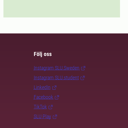
Följ oss
Instagram SLU.Sweden
Instagram SLU.student
LinkedIn
Facebook
TikTok
SLU Play