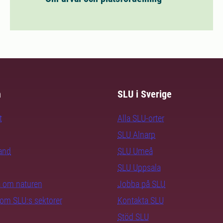
m
SLU i Sverige
t
Alla SLU-orter
SLU Alnarp
rand
SLU Umeå
SLU Uppsala
ra om naturen
Jobba på SLU
nom SLU:s sektorer
Kontakta SLU
Stöd SLU