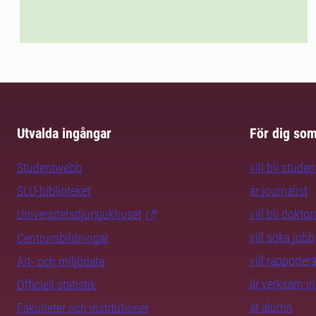
Utvalda ingångar
För dig so
Studentwebb
vill bli studen
SLU-biblioteket
är journalist
Universitetsdjursjukhuset
vill bli dokto
vill söka jobb
Centrumbildningar
vill rapporte
Art- och miljödata
är verksam i
Officiell statistik
är alumn
Fakulteter och institutioner