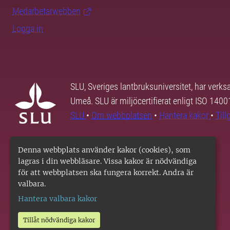
Medarbetarwebben
Logga in
SLU, Sveriges lantbruksuniversitet, har verk
Umeå. SLU är miljöcertifierat enligt ISO 140
SLU
•
Om webbplatsen
•
Hantera kakor
•
Til
Denna webbplats använder kakor (cookies), som
lagras i din webbläsare. Vissa kakor är nödvändiga
för att webbplatsen ska fungera korrekt. Andra är
valbara.
Hantera valbara kakor
Tillåt nödvändiga kakor