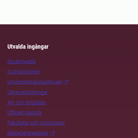
Utvalda ingångar
Studentwebb
SLU-biblioteket
Universitetsdjursjukhuset
Centrumbildningar
Art- och miljödata
Officiell statistik
Fakulteter och institutioner
Medarbetarwebben