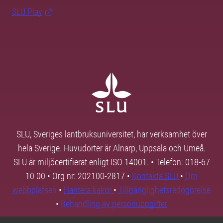
SLU Play
SLU, Sveriges lantbruksuniversitet, har verksamhet över
hela Sverige. Huvudorter är Alnarp, Uppsala och Umeå.
SLU är miljöcertifierat enligt ISO 14001. • Telefon: 018-67
10 00 • Org nr: 202100-2817 •
Kontakta SLU
•
Om
webbplatsen
•
Hantera kakor
•
Tillgänglighetsredogörelse
•
Behandling av personuppgifter