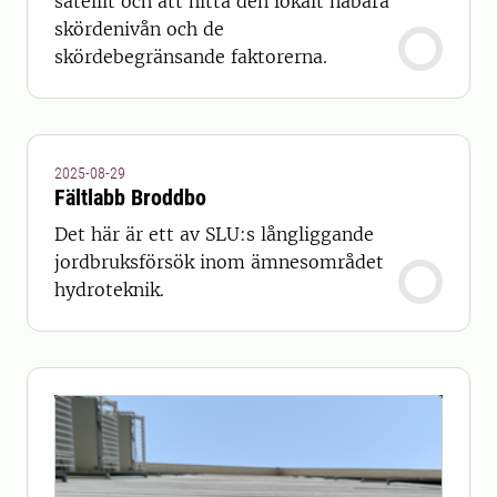
satellit och att hitta den lokalt nåbara
skördenivån och de
skördebegränsande faktorerna.
2025-08-29
Fältlabb Broddbo
Det här är ett av SLU:s långliggande
jordbruksförsök inom ämnesområdet
hydroteknik.