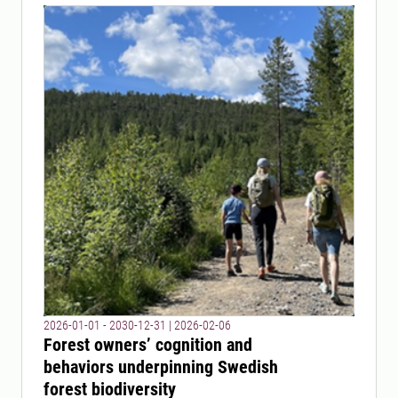
2026-01-01 - 2030-12-31
|
2026-02-06
Forest owners’ cognition and
behaviors underpinning Swedish
forest biodiversity