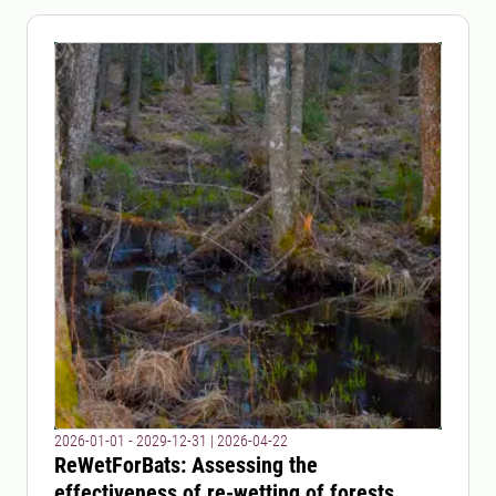
2026-01-01 - 2029-12-31
|
2026-04-22
ReWetForBats: Assessing the
effectiveness of re-wetting of forests