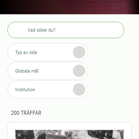
Sök
Typ av sida
Globala mål
Institution
Sökresultat
200 sökresultat hittades
200
TRÄFFAR