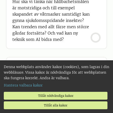
Hur ska vi tänka när hållbarhetsmålen
är motstridiga och till exempel
skapandet av våtmarker samtidigt kan
gynna sjukdomsspridande insekter?
Kan trenden med allt färre men större
gårdar fortsätta? Och vad kan ny
teknik som AI bidra med?
Denna webbplats använder kakor (cookies), som lagras i din
webbläsare. Vissa kakor är nödvändiga för att webbplatsen
ska fungera korrekt. Andra är valbara.
Hantera valbara kakor
Tillåt nödvändiga kakor
Tillåt alla kakor