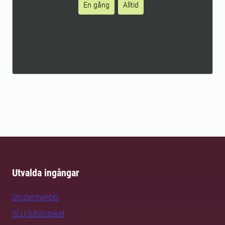
En gång
Alltid
Utvalda ingångar
Studentwebb
SLU-biblioteket