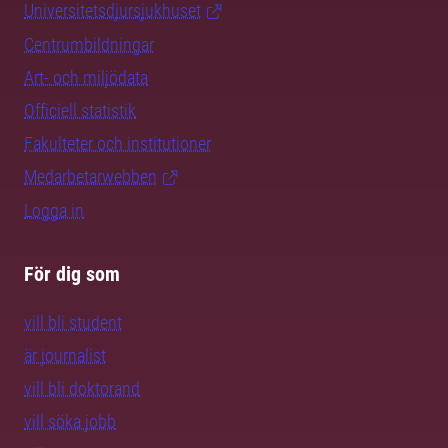
Universitetsdjursjukhuset
Centrumbildningar
Art- och miljödata
Officiell statistik
Fakulteter och institutioner
Medarbetarwebben
Logga in
För dig som
vill bli student
är journalist
vill bli doktorand
vill söka jobb