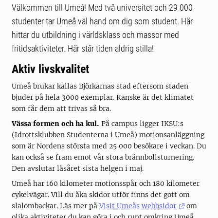
Välkommen till Umeå! Med två universitet och 29 000
studenter tar Umeå väl hand om dig som student. Här
hittar du utbildning i världsklass och massor med
fritidsaktiviteter. Här står tiden aldrig stilla!
Aktiv livskvalitet
Umeå brukar kallas Björkarnas stad eftersom staden
bjuder på hela 3000 exemplar. Kanske är det klimatet
som får dem att trivas så bra.
Vässa formen och ha kul.
På campus ligger IKSU:s
(Idrottsklubben Studenterna i Umeå) motionsanläggning
som är Nordens största med 25 000 besökare i veckan. Du
kan också se fram emot vår stora brännbollsturnering.
Den avslutar läsåret sista helgen i maj.
Umeå har 160 kilometer motionsspår och 180 kilometer
cykelvägar. Vill du åka skidor utför finns det gott om
slalombackar. Läs mer på
Visit Umeås webbsidor
om
olika aktiviteter du kan göra i och runt omkring Umeå.