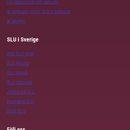
vill rapportera om naturen
är verksam inom SLU:s sektorer
är alumn
SLU i Sverige
Alla SLU-orter
SLU Alnarp
SLU Umeå
SLU Uppsala
Jobba på SLU
Kontakta SLU
Stöd SLU
Följ oss