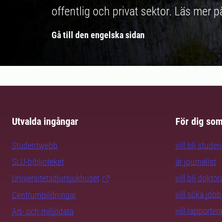
offentlig och privat sektor. Läs mer 
Gå till den engelska sidan
Utvalda ingångar
För dig so
Studentwebb
vill bli studen
SLU-biblioteket
är journalist
Universitetsdjursjukhuset
vill bli dokto
vill söka jobb
Centrumbildningar
vill rapporte
Art- och miljödata