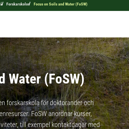
vå
Forskarskolor
Focus on Soils and Water (FoSW)
nd Water (FoSW)
en forskarskola för doktorander och
tenresurser. FoSW anordnar kurser,
viteter, till exempel kontaktdagar med