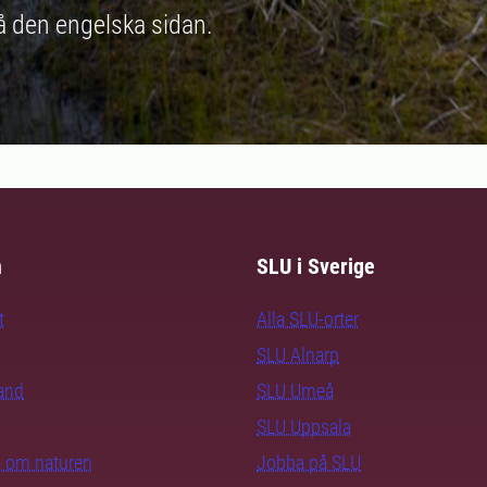
på den engelska sidan.
m
SLU i Sverige
t
Alla SLU-orter
SLU Alnarp
rand
SLU Umeå
SLU Uppsala
ra om naturen
Jobba på SLU