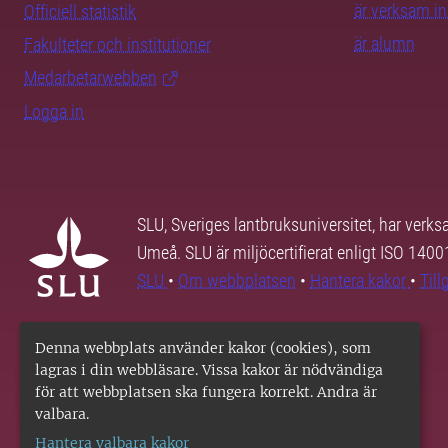
är verksam i
Officiell statistik
är alumn
Fakulteter och institutioner
Medarbetarwebben
Logga in
SLU, Sveriges lantbruksuniversitet, har verk
Umeå. SLU är miljöcertifierat enligt ISO 140
SLU
•
Om webbplatsen
•
Hantera kakor
•
Til
Denna webbplats använder kakor (cookies), som
lagras i din webbläsare. Vissa kakor är nödvändiga
för att webbplatsen ska fungera korrekt. Andra är
valbara.
Hantera valbara kakor