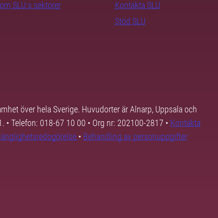
nom SLU:s sektorer
Kontakta SLU
Stöd SLU
samhet över hela Sverige. Huvudorter är Alnarp, Uppsala och
01. • Telefon: 018-67 10 00 • Org nr: 202100-2817 •
Kontakta
lgänglighetsredogörelse
•
Behandling av personuppgifter