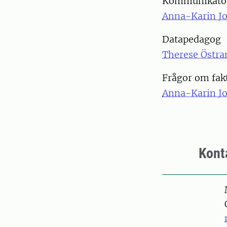
Kommuni
Anna-Karin J
Datapedagog
Therese Östra
Frågor om fak
Anna-Karin J
Kont
Pers