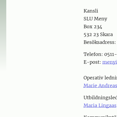
Kansli
SLU Meny
Box 234
532 23 Skara
Besöksadress:
Telefon: 0511
E-post:
menyi
Operativ ledn
Marie Andrea
Utbildningsle
Maria Lingaas