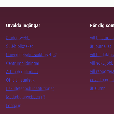
Utvalda ingångar
För dig so
Studentwebb
vill bli studen
SLU-biblioteket
är journalist
Universitetsdjursjukhuset
vill bli dokto
vill söka jobb
Centrumbildningar
vill rapporte
Art- och miljödata
är verksam i
Officiell statistik
är alumn
Fakulteter och institutioner
Medarbetarwebben
Logga in