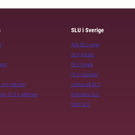
m
SLU i Sverige
t
Alla SLU-orter
SLU Alnarp
rand
SLU Umeå
SLU Uppsala
ra om naturen
Jobba på SLU
nom SLU:s sektorer
Kontakta SLU
Stöd SLU