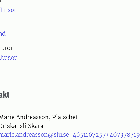
katör
ohnson
nd
turor
ohnson
akt
on
Marie Andreasson, Platschef
Ortskansli Skara
marie.andreasson@slu.se
+4651167257
+467378719