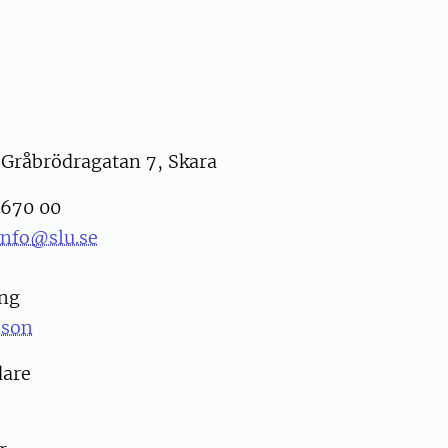
 Gråbrödragatan 7, Skara
-670 00
nfo@slu.se
ing
sson
dare