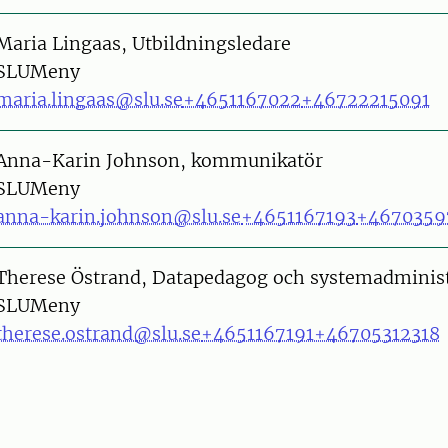
on
Maria Lingaas, Utbildningsledare
SLUMeny
maria.lingaas@slu.se
+4651167022
+46722215091
on
Anna-Karin Johnson, kommunikatör
SLUMeny
anna-karin.johnson@slu.se
+4651167193
+4670359
on
Therese Östrand, Datapedagog och systemadminist
SLUMeny
therese.ostrand@slu.se
+4651167191
+46705312318