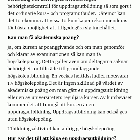
behörighetskontroll för uppdragsutbildning så som görs i
det ordinarie kurs- och programutbudet. Däremot kan
det förekomma att vissa förkunskaper rekommenderas
för bästa möjlighet att tillgodogöra sig innehållet.
Kan man få akademiska poäng?
Ja, om kursen är poänggivande och om man genomför
och klarar av examinationen så kan man få
högskolepoäng. Detta gäller även om deltagarna saknar
behörighet för tillträde till grundläggande
högskoleutbildning. En veckas heltidsstudier motsvarar
1,5 högskolepoäng. Det är ingen skillnad på värdet av
akademiska poäng om man gått en uppdragsutbildning
eller en av universitetets reguljära kurser. Av kursbeviset
kommer det att framgå att kursen är en
uppdragsutbildning. Uppdragsutbildning kan också ges
utan högskolepoäng.
Utbildningsaktivitet kan aldrig ge högskolepoäng.
Hur går det till att köpa en uppdragsutbildning?