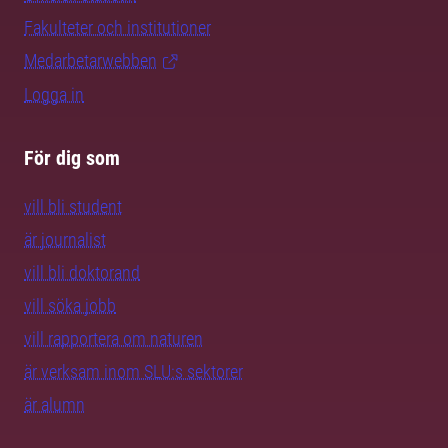
Fakulteter och institutioner
Medarbetarwebben
Logga in
För dig som
vill bli student
är journalist
vill bli doktorand
vill söka jobb
vill rapportera om naturen
är verksam inom SLU:s sektorer
är alumn