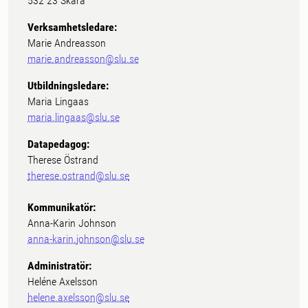
532 23 Skara
Verksamhetsledare:
Marie Andreasson
marie.andreasson@slu.se
Utbildningsledare:
Maria Lingaas
maria.lingaas@slu.se
Datapedagog:
Therese Östrand
therese.ostrand@slu.se
Kommunikatör:
Anna-Karin Johnson
anna-karin.johnson@slu.se
Administratör:
Heléne Axelsson
helene.axelsson@slu.se