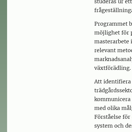
studeras ur et
frågeställning
Programmet bö
möjlighet för 
masterarbete 
relevant metod
marknadsanaly
växtförädling.
Att identifie
trädgårdssekto
kommunicera k
med olika mål
Förståelse för
system och des