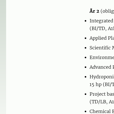
År 2
(oblig
Integrated
(BI/TD, A1
Applied Pl
Scientific
Environmen
Advanced P
Hydroponic
15 hp (BI/
Project ba
(TD/LB, A1
Chemical E