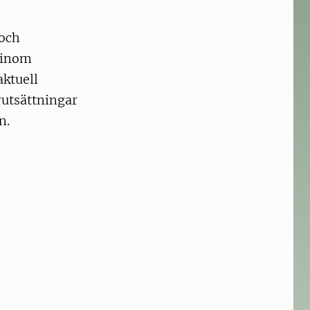
 och
t inom
aktuell
rutsättningar
n.