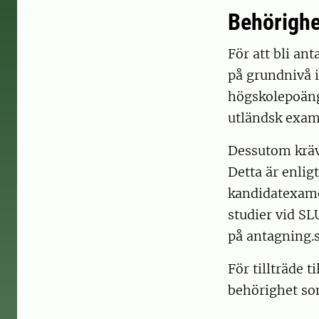
Behörighe
För att bli a
på grundnivå 
högskolepoäng
utländsk exam
Dessutom kräv
Detta är enlig
kandidatexamen
studier vid SL
på antagning.s
För tillträde 
behörighet som