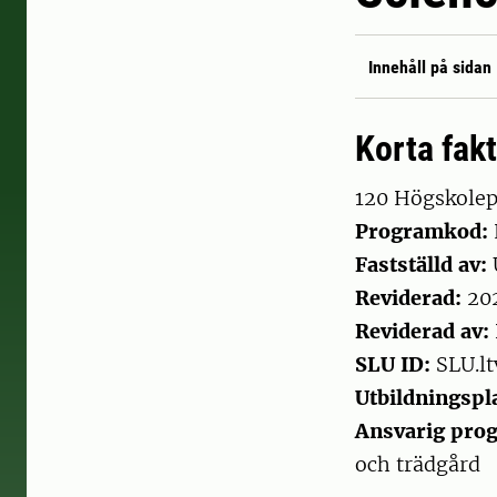
Innehåll på sidan
Korta fak
120 Högskole
Programkod:
Fastställd av:
Reviderad:
20
Reviderad av:
SLU ID:
SLU.lt
Utbildningspla
Ansvarig pr
och trädgård