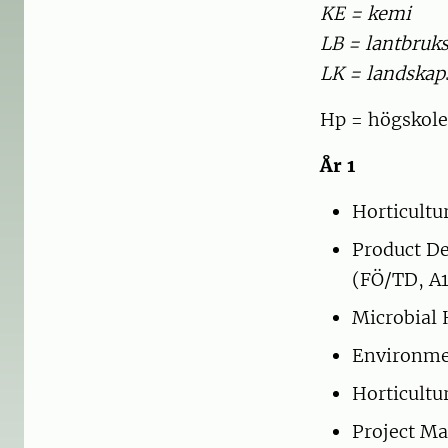
KE = kemi
LB = lantbruk
LK = landskap
Hp = högskol
År 1
Horticultu
Product De
(FÖ/TD, A
Microbial 
Environme
Horticultu
Project Ma