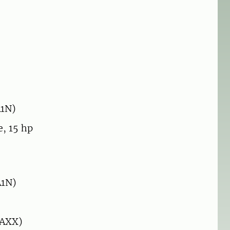
A1N)
, 15 hp
A1N)
 AXX)