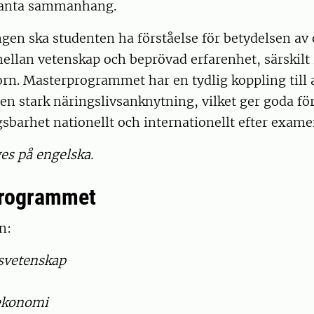
evanta sammanhang.
ngen ska studenten ha förståelse för betydelsen av
mellan vetenskap och beprövad erfarenhet, särskil
rn. Masterprogrammet har en tydlig koppling till 
en stark näringslivsanknytning, vilket ger goda fö
gsbarhet nationellt och internationellt efter exame
s på engelska.
programmet
n:
svetenskap
sekonomi