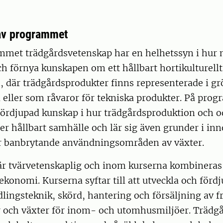
av programmet
met trädgårdsvetenskap har en helhetssyn i hur
ch förnya kunskapen om ett hållbart hortikulturellt
 där trädgårdsprodukter finns representerade i gr
eller som råvaror för tekniska produkter. På prog
fördjupad kunskap i hur trädgårdsproduktion och o
 mer hållbart samhälle och lär sig även grunder i inn
 banbrytande användningsområden av växter.
är tvärvetenskaplig och inom kurserna kombineras 
ekonomi. Kurserna syftar till att utveckla och förd
ingsteknik, skörd, hantering och försäljning av f
r och växter för inom- och utomhusmiljöer. Trädg