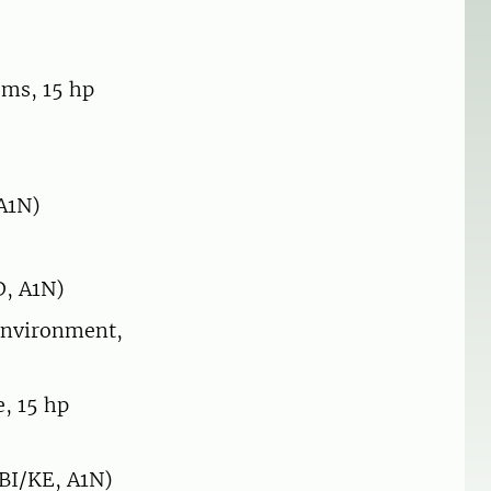
ems, 15 hp
 A1N)
D, A1N)
Environment,
e, 15 hp
(BI/KE, A1N)