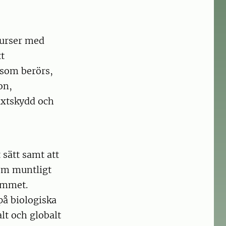
kurser med
tt
 som berörs,
on,
äxtskydd och
 sätt samt att
om muntligt
rammet.
på biologiska
lt och globalt