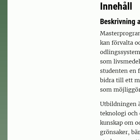
Innehåll
Beskrivning 
Masterprogram
kan förvalta o
odlingssystem,
som livsmedel 
studenten en 
bidra till ett
som möjliggör
Utbildningen 
teknologi och 
kunskap om odl
grönsaker, bä