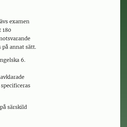
krävs examen
t 180
 motsvarande
på annat sätt.
ngelska 6.
 avklarade
 specificeras
 på särskild