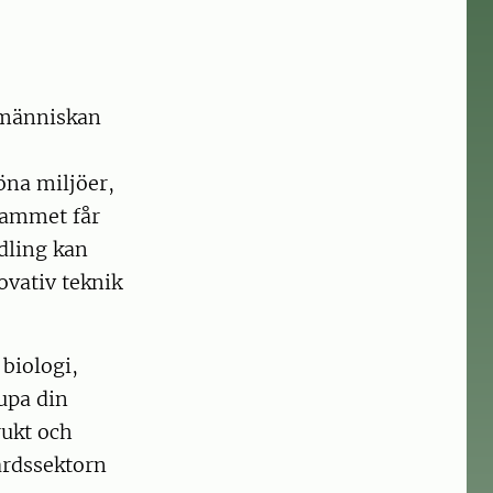
 människan
öna miljöer,
rammet får
dling kan
ovativ teknik
biologi,
jupa din
rukt och
årdssektorn