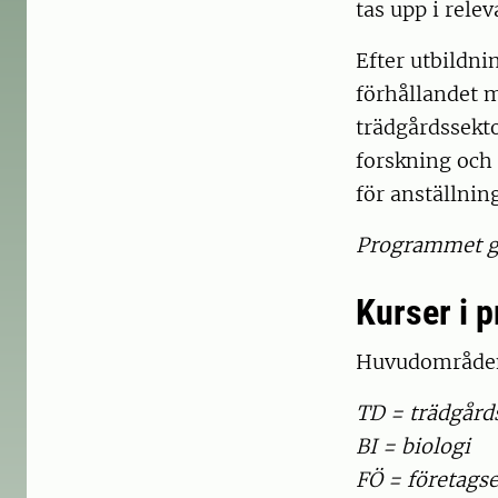
tas upp i rel
Efter utbildni
förhållandet 
trädgårdssekto
forskning och 
för anställnin
Programmet ge
Kurser i 
Huvudområde
TD = trädgård
BI = biologi
FÖ = företag