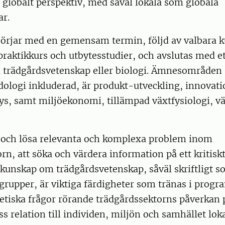
t globalt perspektiv, med såväl lokala som globala
ar.
rjar med en gemensam termin, följd av valbara 
praktikkurs och utbytesstudier, och avslutas med e
i trädgårdsvetenskap eller biologi. Ämnesområden
ologi inkluderad, är produkt-utveckling, innovati
s, samt miljöekonomi, tillämpad växtfysiologi, v
ra och lösa relevanta och komplexa problem inom
rn, att söka och värdera information på ett kritiskt
unskap om trädgårdsvetenskap, såväl skriftligt s
grupper, är viktiga färdigheter som tränas i prog
 etiska frågor rörande trädgårdssektorns påverkan 
s relation till individen, miljön och samhället loka