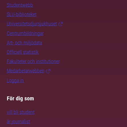
Studentwebb
SLU-biblioteket
Universitetsdjursjukhuset
Centrumbildningar
Art- och miljödata
Officiell statistik
Fakulteter och institutioner
Medarbetarwebben
Logga in
För dig som
vill bli student
är journalist