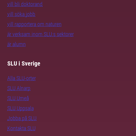
vill bli doktorand
vill söka jobb
vill rapportera om naturen
är verksam inom SLU:s sektorer
är alumn
SLU i Sverige
Alla SLU-orter
SLU Alnarp
SLU Umeå
SLU Uppsala
Jobba på SLU
Kontakta SLU