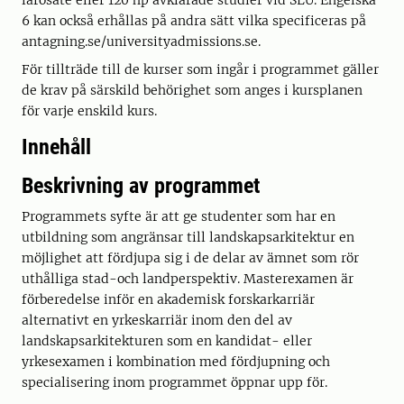
lärosäte eller 120 hp avklarade studier vid SLU. Engelska
6 kan också erhållas på andra sätt vilka specificeras på
antagning.se/universityadmissions.se.
För tillträde till de kurser som ingår i programmet gäller
de krav på särskild behörighet som anges i kursplanen
för varje enskild kurs.
Innehåll
Beskrivning av programmet
Programmets syfte är att ge studenter som har en
utbildning som angränsar till landskapsarkitektur en
möjlighet att fördjupa sig i de delar av ämnet som rör
uthålliga stad-och landperspektiv. Masterexamen är
förberedelse inför en akademisk forskarkarriär
alternativt en yrkeskarriär inom den del av
landskapsarkitekturen som en kandidat- eller
yrkesexamen i kombination med fördjupning och
specialisering inom programmet öppnar upp för.