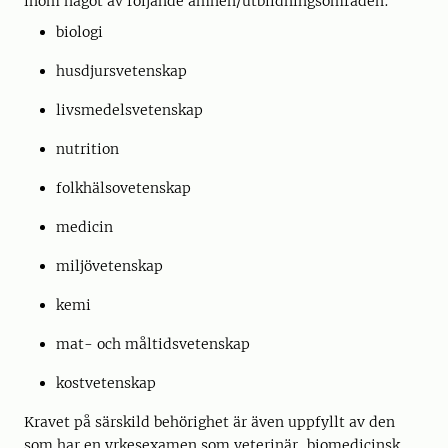
inom något av följande ämnen/utbildningsområden:
biologi
husdjursvetenskap
livsmedelsvetenskap
nutrition
folkhälsovetenskap
medicin
miljövetenskap
kemi
mat- och måltidsvetenskap
kostvetenskap
Kravet på särskild behörighet är även uppfyllt av den
som har en yrkesexamen som veterinär, biomedicinsk