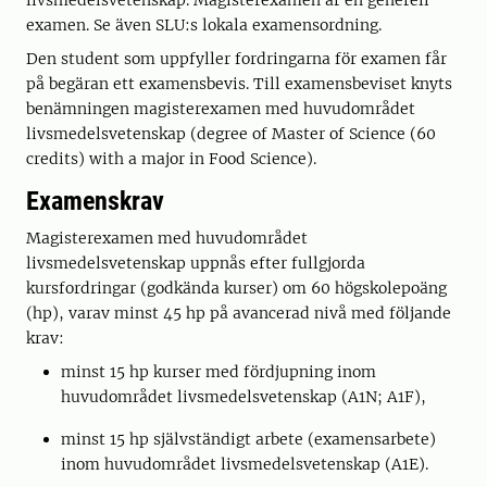
livsmedelsvetenskap. Magisterexamen är en generell
examen. Se även SLU:s lokala examensordning.
Den student som uppfyller fordringarna för examen får
på begäran ett examensbevis. Till examensbeviset knyts
benämningen magisterexamen med huvudområdet
livsmedelsvetenskap (degree of Master of Science (60
credits) with a major in Food Science).
Examenskrav
Magisterexamen med huvudområdet
livsmedelsvetenskap uppnås efter fullgjorda
kursfordringar (godkända kurser) om 60 högskolepoäng
(hp), varav minst 45 hp på avancerad nivå med följande
krav:
minst 15 hp kurser med fördjupning inom
huvudområdet livsmedelsvetenskap (A1N; A1F),
minst 15 hp självständigt arbete (examensarbete)
inom huvudområdet livsmedelsvetenskap (A1E).