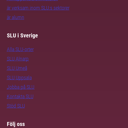
är verksam inom SLU:s sektorer
är alumn
SLU i Sverige
Alla SLU-orter
SLU Alnarp
SLU Umeå
SLU Uppsala
Jobba på SLU
Kontakta SLU
Stöd SLU
Följ oss