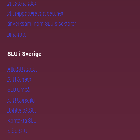
vill söka jobb
vill rapportera om naturen
är verksam inom SLU:s sektorer
är alumn
SLU i Sverige
Alla SLU-orter
SLU Alnarp
SLU Umeå
SLU Uppsala
Jobba på SLU
Kontakta SLU
Stöd SLU