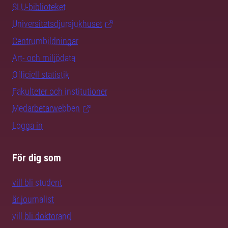
SLU-biblioteket
Universitetsdjursjukhuset
Centrumbildningar
Art- och miljödata
Officiell statistik
Fakulteter och institutioner
Medarbetarwebben
Logga in
För dig som
vill bli student
är journalist
vill bli doktorand