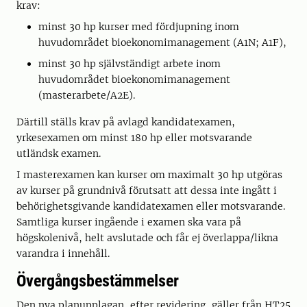
krav:
minst 30 hp kurser med fördjupning inom
huvudområdet bioekonomimanagement (A1N; A1F),
minst 30 hp självständigt arbete inom
huvudområdet bioekonomimanagement
(masterarbete/A2E).
Därtill ställs krav på avlagd kandidatexamen,
yrkesexamen om minst 180 hp eller motsvarande
utländsk examen.
I masterexamen kan kurser om maximalt 30 hp utgöras
av kurser på grundnivå förutsatt att dessa inte ingått i
behörighetsgivande kandidatexamen eller motsvarande.
Samtliga kurser ingående i examen ska vara på
högskolenivå, helt avslutade och får ej överlappa/likna
varandra i innehåll.
Övergångsbestämmelser
Den nya planupplagan, efter revidering, gäller från HT25