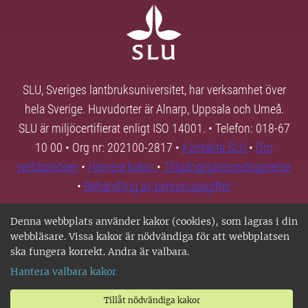
SLU, Sveriges lantbruksuniversitet, har verksamhet över
hela Sverige. Huvudorter är Alnarp, Uppsala och Umeå.
SLU är miljöcertifierat enligt ISO 14001. • Telefon: 018-67
10 00 • Org nr: 202100-2817 •
Kontakta SLU
•
Om
webbplatsen
•
Hantera kakor
•
Tillgänglighetsredogörelse
•
Behandling av personuppgifter
Denna webbplats använder kakor (cookies), som lagras i din
webbläsare. Vissa kakor är nödvändiga för att webbplatsen
ska fungera korrekt. Andra är valbara.
Hantera valbara kakor
Tillåt nödvändiga kakor