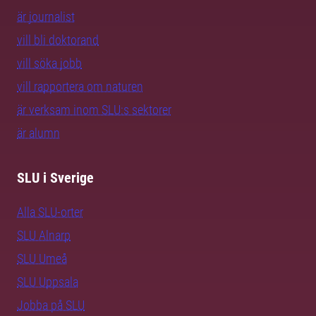
är journalist
vill bli doktorand
vill söka jobb
vill rapportera om naturen
är verksam inom SLU:s sektorer
är alumn
SLU i Sverige
Alla SLU-orter
SLU Alnarp
SLU Umeå
SLU Uppsala
Jobba på SLU