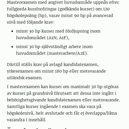
Masterexamen med angivet huvudområde uppnås efter
fullgjorda kursfordringar (godkända kurser) om 120
högskolepoäng (hp), varav minst 90 hp på avancerad
nivå med följande krav:
minst 30 hp kurser med fördjupning inom
huvudområdet (A1N; A1F),
minst 30 hp självständigt arbete inom
huvudområdet (masterarbete/A2E).
Därtill ställs krav på avlagd kandidatexamen,
yrkesexamen om minst 180 hp eller motsvarande
utländsk examen.
I masterexamen kan kurser om maximalt 30 hp utgöras
av kurser på grundnivå förutsatt att dessa inte ingått i
behörighetsgivande kandidatexamen eller motsvarande.
Samtliga kurser ingående i examen ska vara på
högskolenivå, helt avslutade och får ej överlappa/likna
varandra i innehåll.