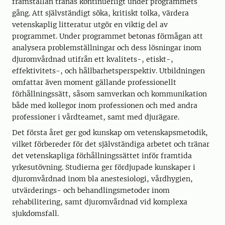
framställan tränas kontinuerligt under programmets
gång. Att självständigt söka, kritiskt tolka, värdera
vetenskaplig litteratur utgör en viktig del av
programmet. Under programmet betonas förmågan att
analysera problemställningar och dess lösningar inom
djuromvårdnad utifrån ett kvalitets-, etiskt-,
effektivitets-, och hållbarhetsperspektiv. Utbildningen
omfattar även moment gällande professionellt
förhållningssätt, såsom samverkan och kommunikation
både med kollegor inom professionen och med andra
professioner i vårdteamet, samt med djurägare.
Det första året ger god kunskap om vetenskapsmetodik,
vilket förbereder för det självständiga arbetet och tränar
det vetenskapliga förhållningssättet inför framtida
yrkesutövning. Studierna ger fördjupade kunskaper i
djuromvårdnad inom bla anestesiologi, vårdhygien,
utvärderings- och behandlingsmetoder inom
rehabilitering, samt djuromvårdnad vid komplexa
sjukdomsfall.