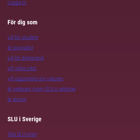
Logga in
För dig som
vill bli student
är journalist
vill bli doktorand
vill söka jobb
vill rapportera om naturen
är verksam inom SLU:s sektorer
är alumn
SLU i Sverige
Alla SLU-orter