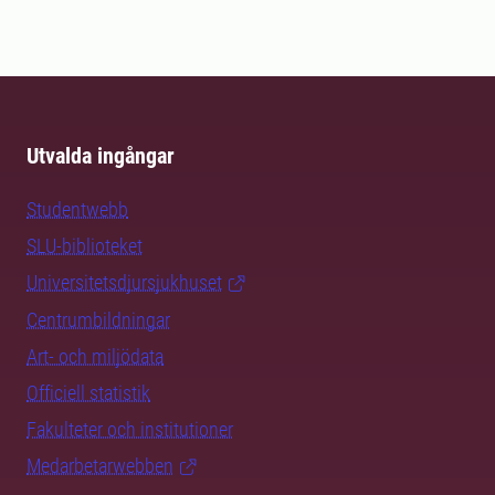
Utvalda ingångar
Studentwebb
SLU-biblioteket
Universitetsdjursjukhuset
Centrumbildningar
Art- och miljödata
Officiell statistik
Fakulteter och institutioner
Medarbetarwebben