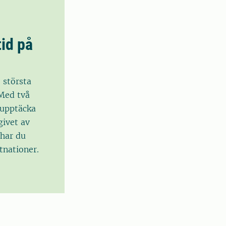
tid på
e största
 Med två
, upptäcka
givet av
har du
tnationer.