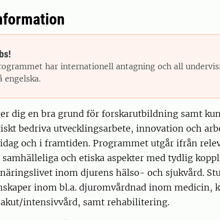
nformation
bs!
rogrammet har internationell antagning och all undervis
å engelska.
r dig en bra grund för forskarutbildning samt kun
tiskt bedriva utvecklingsarbete, innovation och ar
idag och i framtiden. Programmet utgår ifrån rele
 samhälleliga och etiska aspekter med tydlig koppli
näringslivet inom djurens hälso- och sjukvård. Stu
nskaper inom bl.a. djuromvårdnad inom medicin, k
 akut/intensivvård, samt rehabilitering.