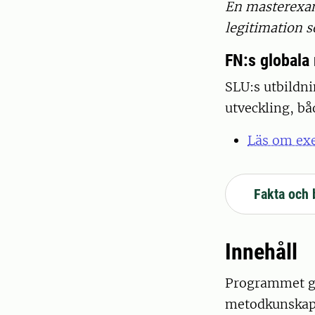
En masterexam
legitimation 
FN:s globala 
SLU:s utbildni
utveckling, bå
Läs om exe
Fakta och 
Innehåll
Programmet ge
metodkunskaper