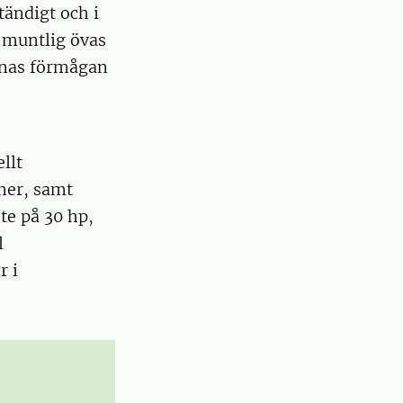
tändigt och i
h muntlig övas
onas förmågan
llt
ner, samt
te på 30 hp,
l
r i