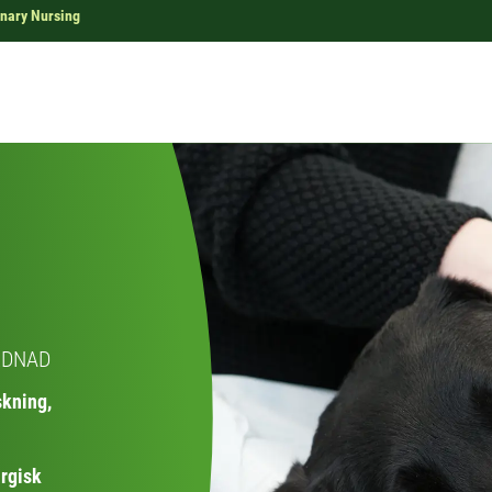
inary Nursing
RDNAD
skning,
urgisk