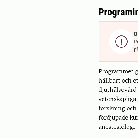
Programi
O

P
p
Programmet ge
hållbart och e
djurhälsovård 
vetenskapliga,
forskning och 
fördjupade ku
anestesiologi,