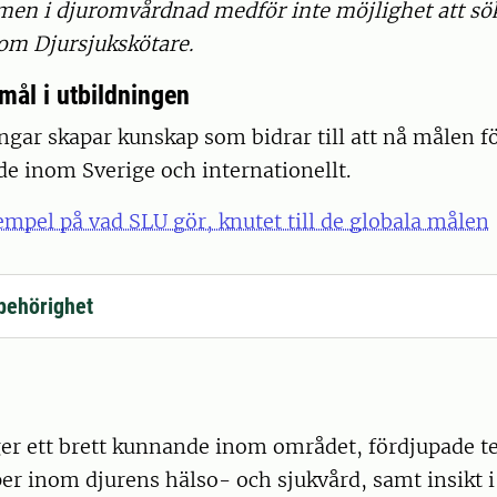
en i djuromvårdnad medför inte möjlighet att sö
som Djursjukskötare.
mål i utbildningen
ngar skapar kunskap som bidrar till att nå målen fö
de inom Sverige och internationellt.
mpel på vad SLU gör, knutet till de globala målen
behörighet
r ett brett kunnande inom området, fördjupade te
 inom djurens hälso- och sjukvård, samt insikt i 