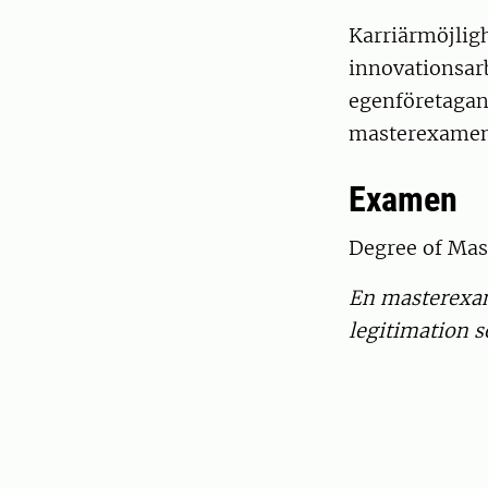
Karriärmöjlig
innovationsar
egenföretagan
masterexamen g
Examen
Degree of Mast
En masterexam
legitimation 