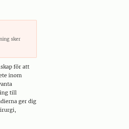
ning sker
skap för att
bete inom
vanta
ng till
dierna ger dig
irurgi,