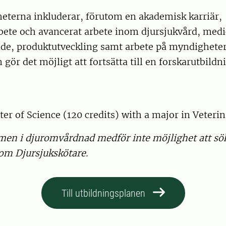
heterna inkluderar, förutom en akademisk karriär,
bete och avancerat arbete inom djursjukvård, medi
de, produktutveckling samt arbete på myndigheter
ör det möjligt att fortsätta till en forskarutbildn
er of Science (120 credits) with a major in Veteri
en i djuromvårdnad medför inte möjlighet att sö
som Djursjukskötare.
Till utbildningsplanen