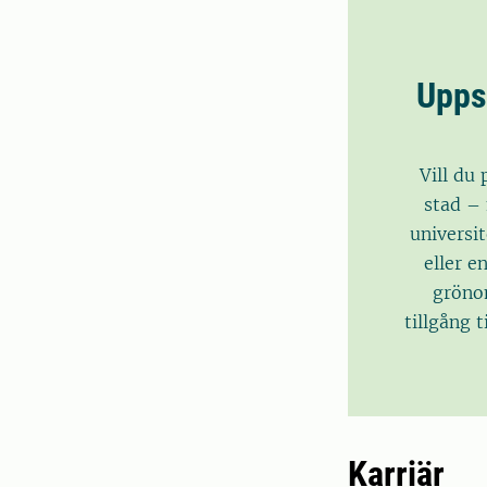
Uppsa
Vill du 
stad – 
universit
eller e
gröno
tillgång 
Karriär