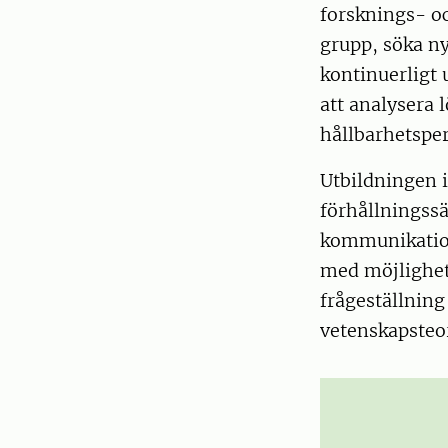
forsknings- oc
grupp, söka ny
kontinuerligt
att analysera l
hållbarhetsper
Utbildningen 
förhållningss
kommunikation
med möjlighet 
frågeställnin
vetenskapsteor