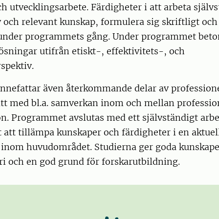
h utvecklingsarbete. Färdigheter i att arbeta självs
 och relevant kunskap, formulera sig skriftligt oc
 under programmets gång. Under programmet bet
ösningar utifrån etiskt-, effektivitets-, och
spektiv.
innefattar även återkommande delar av professione
ätt med bl.a. samverkan inom och mellan professio
. Programmet avslutas med ett självständigt arbe
att tillämpa kunskaper och färdigheter i en aktuel
g inom huvudområdet. Studierna ger goda kunskape
i och en god grund för forskarutbildning.