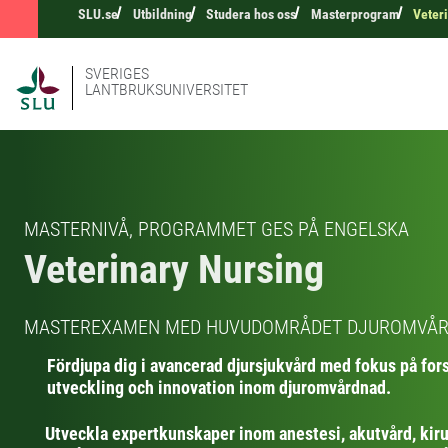
SLU.se
Utbildning
Studera hos oss
Masterprogram
Veter
SVERIGES
LANTBRUKSUNIVERSITET
MASTERNIVÅ, PROGRAMMET GES PÅ ENGELSKA
Veterinary Nursing
MASTEREXAMEN MED HUVUDOMRÅDET DJUROMVÅ
Fördjupa dig i avancerad djursjukvård med fokus på for
utveckling och innovation inom djuromvårdnad.
Utveckla expertkunskaper inom anestesi, akutvård, kir