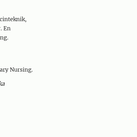
cinteknik,
. En
ing.
nary Nursing.
ka