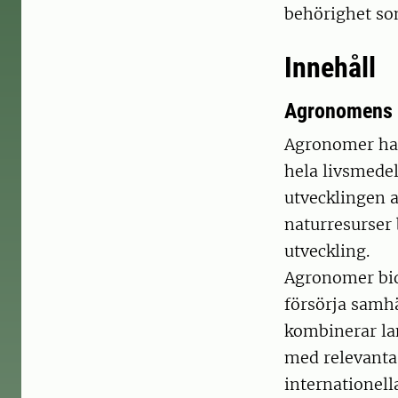
behörighet som
Innehåll
Agronomens r
Agronomer har
hela livsmede
utvecklingen 
naturresurser 
utveckling.
Agronomer bidr
försörja samhä
kombinerar la
med relevanta
internationell