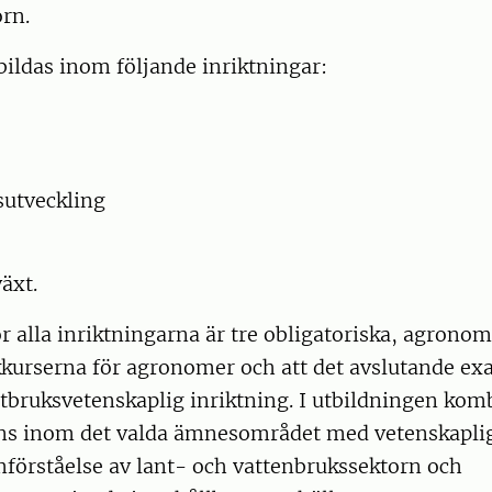
rn.
ildas inom följande inriktningar:
utveckling
äxt.
 alla inriktningarna är tre obligatoriska, agr
ikkurserna för agronomer och att det avslutande e
ntbruksvetenskaplig inriktning. I utbildningen kom
s inom det valda ämnesområdet med vetenskaplig
mförståelse av lant- och vattenbrukssektorn och