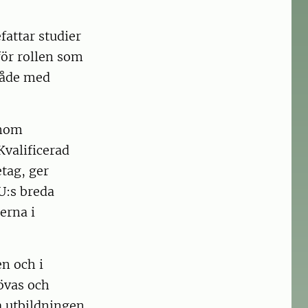
fattar studier
för rollen som
råde med
enom
Kvalificerad
tag, ger
U:s breda
erna i
en och i
övas och
a utbildningen.