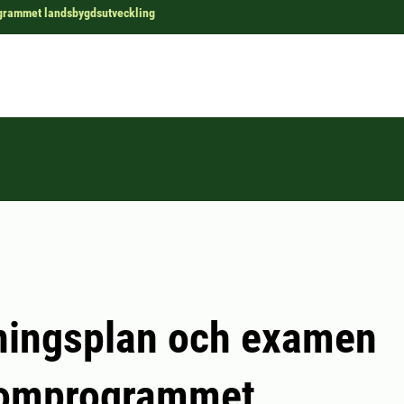
rammet landsbygdsutveckling
ningsplan och examen
omprogrammet