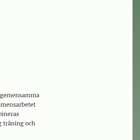
onomgemensamma
xamensarbetet
bineras
 träning och