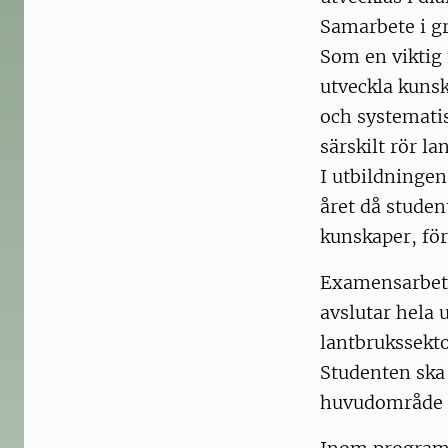
Samarbete i g
Som en viktig f
utveckla kunsk
och systemati
särskilt rör la
I utbildningen 
året då studen
kunskaper, fö
Examensarbete
avslutar hela 
lantbrukssekt
Studenten ska
huvudområde s