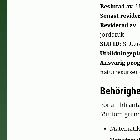
Beslutad av
: 
Senast revide
Reviderad av
:
jordbruk
SLU ID
: SLU.u
Utbildningspl
Ansvarig pr
naturresurser
Behörighe
För att bli a
förutom grund
Matematik 