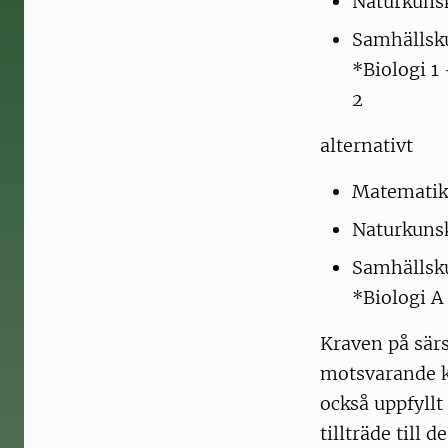
Naturkuns
Samhällsku
*Biologi 1 
2
alternativt
Matematik
Naturkuns
Samhällsk
*Biologi A
Kraven på särs
motsvarande ku
också uppfyll
tillträde till