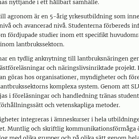
as nyttjande i ett hållbart samhälle.
ill agronom är en 5-årig yrkesutbildning som inne
nivå och avancerad nivå. Studenterna förbereds in
 fördjupade studier inom ett specifikt huvudom
 inom lantbrukssektorn.
har en tydlig anknytning till lantbruksnäringen g
ästföreläsningar och näringslivsinriktade projekt. 
an göras hos organisationer, myndigheter och före
r lantbrukssektorns komplexa system. Genom att SL
jas i föreläsningar och handledning tränas student
förhållningssätt och vetenskapliga metoder.
igheter integreras i ämneskurser i hela utbildning
t. Muntlig och skriftlig kommunikationsförmåga 
alog med olika grupper och på olika sätt genom hel