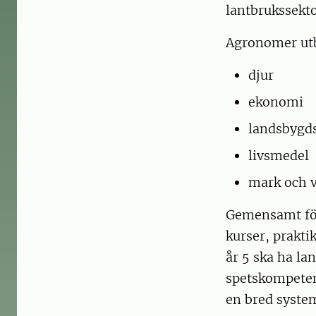
lantbrukssekto
Agronomer utb
djur
ekonomi
landsbygds
livsmedel
mark och v
Gemensamt för
kurser, prakt
år 5 ska ha la
spetskompeten
en bred syste