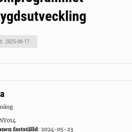
ygdsutveckling
d: 2025-06-17
ta
poäng
 NY014
nen fastställd
: 2024-05-23