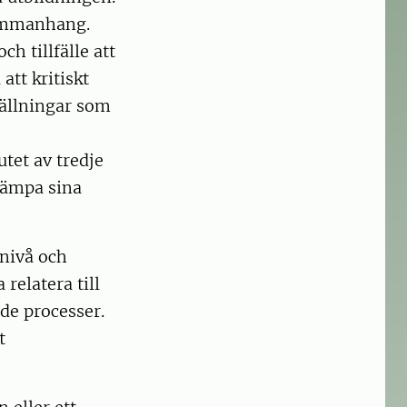
sammanhang.
ch tillfälle att
att kritiskt
tällningar som
utet av tredje
llämpa sina
nivå och
relatera till
de processer.
t