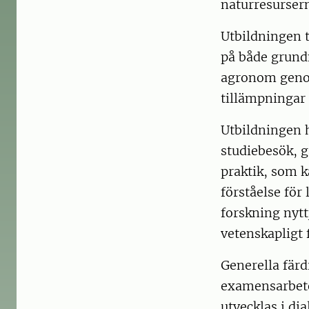
naturresursern
Utbildningen t
på både grund
agronom genom
tillämpningar
Utbildningen 
studiebesök, g
praktik, som k
förståelse fö
forskning nytt
vetenskapligt 
Generella färd
examensarbete
utvecklas i di