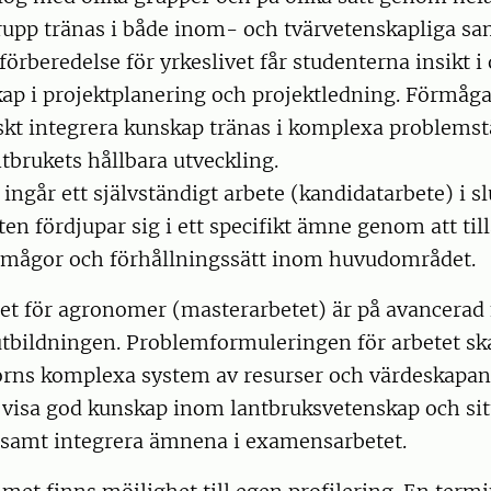
rupp tränas i både inom- och tvärvetenskapliga 
örberedelse för yrkeslivet får studenterna insikt i o
ap i projektplanering och projektledning. Förmåga 
skt integrera kunskap tränas i komplexa problems
ntbrukets hållbara utveckling.
ingår ett självständigt arbete (kandidatarbete) i sl
ten fördjupar sig i ett specifikt ämne genom att ti
rmågor och förhållningssätt inom huvudområdet.
t för agronomer (masterarbetet) är på avancerad 
utbildningen. Problemformuleringen för arbetet ska 
orns komplexa system av resurser och värdeskapan
 visa god kunskap inom lantbruksvetenskap och sit
amt integrera ämnena i examensarbetet.