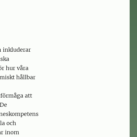
 inkluderar
iska
ör hur våra
omiskt hållbar
 förmåga att
 De
ämneskompetens
la och
ar inom