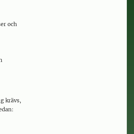
er och
m
g krävs,
edan: