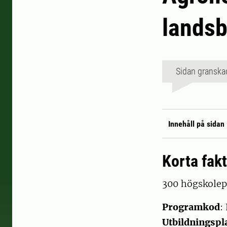
landsb
Sidan granska
Innehåll på sidan
Korta fak
300 högskole
Programkod
:
Utbildningspla