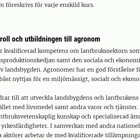
 föreskrivs för varje enskild kurs.
oll och utbildningen till agronom
 kvalificerad kompetens om lantbrukssektorn som
lsproduktionskedjan samt den sociala och ekonom
av landsbygden. Agronomer har en god förståelse f
bäst nyttjas för en miljömässigt, socialt och ekon
ar till att utveckla landsbygdens och lantbrukens
llet med livsmedel samt andra varor och tjänster.
ntbruksvetenskaplig kunskap och specialiserad 
 yrkesfärdigheter. I samverkan med andra nationel
a aktörer arbetar de med kvalificerade tillämpning