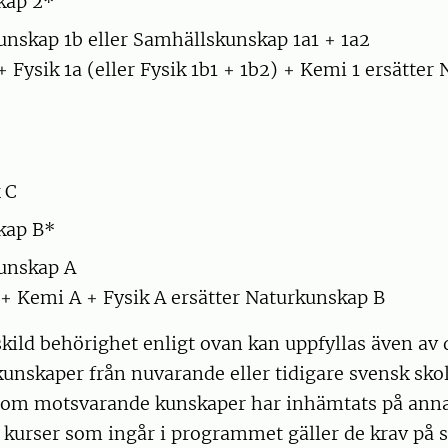
kap 2*
nskap 1b eller Samhällskunskap 1a1 + 1a2
+ Fysik 1a (eller Fysik 1b1 + 1b2) + Kemi 1 ersätte
 C
kap B*
unskap A
 + Kemi A + Fysik A ersätter Naturkunskap B
kild behörighet enligt ovan kan uppfyllas även av
nskaper från nuvarande eller tidigare svensk skol
t om motsvarande kunskaper har inhämtats på annat
 de kurser som ingår i programmet gäller de krav på s