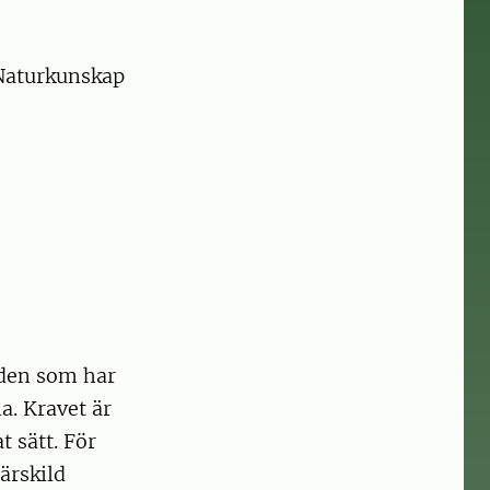
r Naturkunskap
 den som har
a. Kravet är
 sätt. För
ärskild