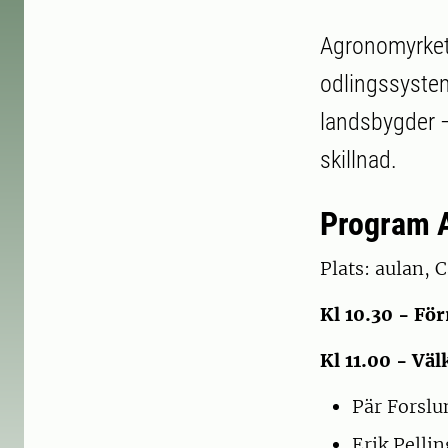
Agronomyrket
odlingssystem
landsbygder –
skillnad.
Program 
Plats: aulan,
Kl 10.30 - Fö
Kl 11.00 - V
Pär Forslu
Erik Pelli