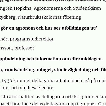
mgren Hopkins, Agronomerna och Studentkåren
Rydberg, Naturbruksskolornas förening
d gör en agronom och hur ser utbildningen ut?
nér, programstudierektor
nsson, professor
uppindelning och information om eftermiddagen.
h, rundvandring, mingel, studievägledning och fi
kl 14.30 kommer deltagarna att äta lunch, gå på ru
denter och studievägledare.
kl 12 för hälften av deltagarna och kl 13 för den an
apa ett bra flöde delas deltagarna upp i grupper. G