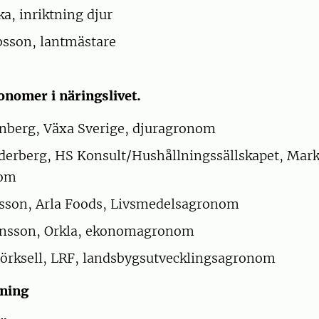
ka, inriktning djur
bsson, lantmästare
onomer i näringslivet.
nberg, Växa Sverige, djuragronom
erberg, HS Konsult/Hushållningssällskapet, Mar
nom
sson, Arla Foods, Livsmedelsagronom
nsson, Orkla, ekonomagronom
örksell, LRF, landsbygsutvecklingsagronom
tning