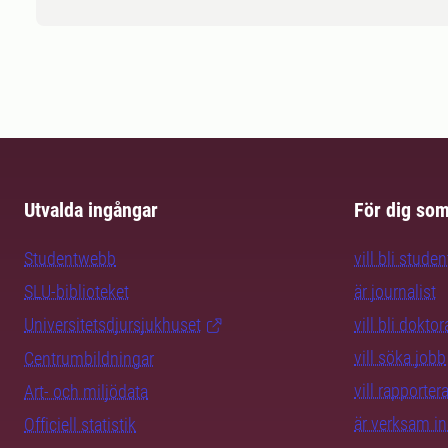
Utvalda ingångar
För dig so
Studentwebb
vill bli studen
SLU-biblioteket
är journalist
Universitetsdjursjukhuset
vill bli dokto
vill söka jobb
Centrumbildningar
vill rapporte
Art- och miljödata
är verksam i
Officiell statistik