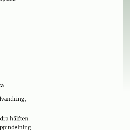
ka
ndvandring,
dra hälften.
ruppindelning