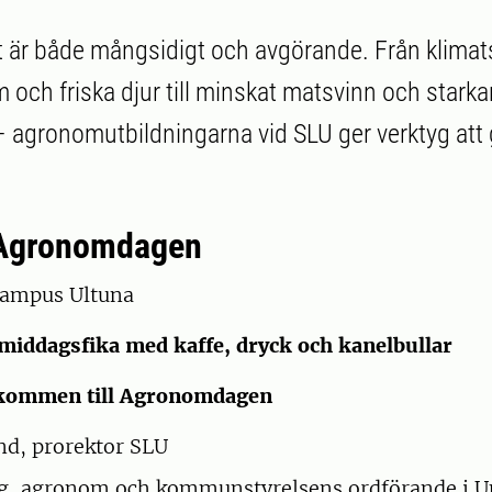
 är både mångsidigt och avgörande. Från klima
 och friska djur till minskat matsvinn och starka
 agronomutbildningarna vid SLU ger verktyg att 
Agronomdagen
 Campus Ultuna
rmiddagsfika med kaffe, dryck och kanelbullar
älkommen till Agronomdagen
nd, prorektor SLU
ng, agronom och kommunstyrelsens ordförande i U