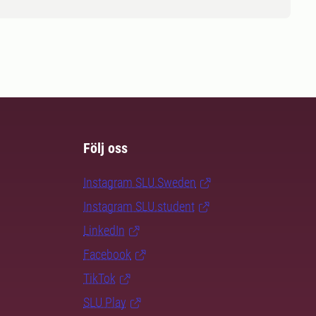
Följ oss
Instagram SLU.Sweden
Instagram SLU.student
LinkedIn
Facebook
TikTok
SLU Play