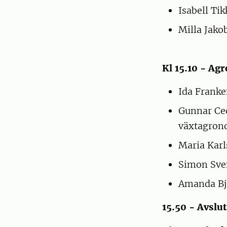
Isabell Tik
Milla Jako
Kl 15.10 - Agr
Ida Franke
Gunnar Ced
växtagro
Maria Karl
Simon Sve
Amanda Bj
15.50 - Avslu