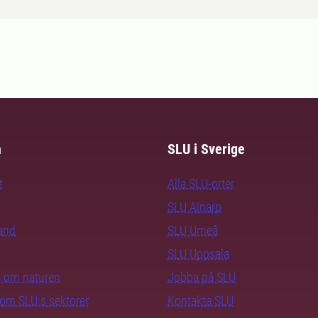
m
SLU i Sverige
t
Alla SLU-orter
SLU Alnarp
rand
SLU Umeå
SLU Uppsala
ra om naturen
Jobba på SLU
nom SLU:s sektorer
Kontakta SLU