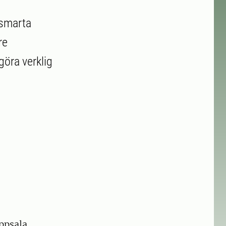
tsmarta
re
göra verklig
ppsala