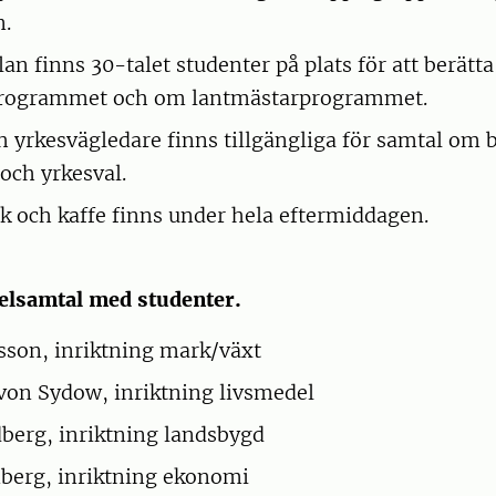
n.
an finns 30-talet studenter på plats för att berätt
ogrammet och om lantmästarprogrammet.
h yrkesvägledare finns tillgängliga för samtal om 
och yrkesval.
ck och kaffe finns under hela eftermiddagen.
nelsamtal med studenter.
son, inriktning mark/växt
von Sydow, inriktning livsmedel
berg, inriktning landsbygd
nberg, inriktning ekonomi