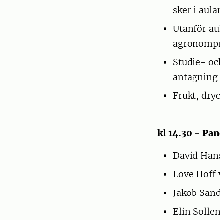
sker i aula
Utanför aul
agronompr
Studie- oc
antagning 
Frukt, dry
kl 14.30 - Pa
David Hans
Love Hoff 
Jakob Sand
Elin Solle