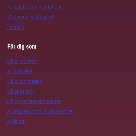
Fakulteter och institutioner
Medarbetarwebben
Logga in
För dig som
vill bli student
är journalist
vill bli doktorand
vill söka jobb
vill rapportera om naturen
är verksam inom SLU:s sektorer
är alumn