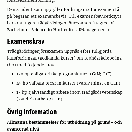
lokalaexamensordning.
Den student som uppfyller fordringarna för examen får
på begäran ett examensbevis. Till examensbevisetknyts
benämningen trädgårdsingenjörsexamen (Degree of
Bachelor of Science in HorticulturalManagement).
Examenskrav
Trädgårdsingenjörsexamen uppnås efter fullgjorda
kursfordringar (godkända kurser) om 180högskolepoäng
(hp) med följande krav:
120 hp obligatoriska programkurser (G1N; G1F)
45 hp valbara programkurser (varav minst en G2F)
15 hp självständigt arbete inom trädgårdsvetenskap
(kandidatarbete/ G2E).
Övrig information
Allmänna bestämmelser för utbildning på grund- och
avancerad nivå