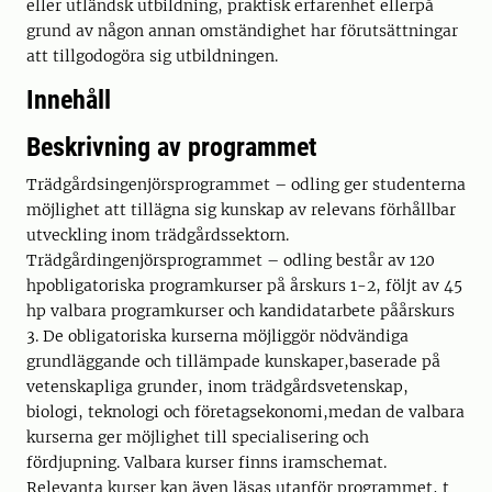
eller utländsk utbildning, praktisk erfarenhet ellerpå
grund av någon annan omständighet har förutsättningar
att tillgodogöra sig utbildningen.
Innehåll
Beskrivning av programmet
Trädgårdsingenjörsprogrammet – odling ger studenterna
möjlighet att tillägna sig kunskap av relevans förhållbar
utveckling inom trädgårdssektorn.
Trädgårdingenjörsprogrammet – odling består av 120
hpobligatoriska programkurser på årskurs 1-2, följt av 45
hp valbara programkurser och kandidatarbete påårskurs
3. De obligatoriska kurserna möjliggör nödvändiga
grundläggande och tillämpade kunskaper,baserade på
vetenskapliga grunder, inom trädgårdsvetenskap,
biologi, teknologi och företagsekonomi,medan de valbara
kurserna ger möjlighet till specialisering och
fördjupning. Valbara kurser finns iramschemat.
Relevanta kurser kan även läsas utanför programmet, t