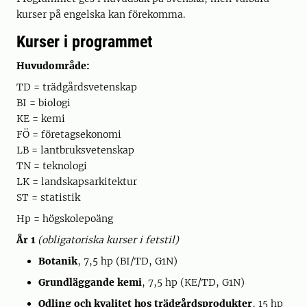
kurser på engelska kan förekomma.
Kurser i programmet
Huvudområde:
TD = trädgårdsvetenskap
BI = biologi
KE = kemi
FÖ = företagsekonomi
LB = lantbruksvetenskap
TN = teknologi
LK = landskapsarkitektur
ST = statistik
Hp = högskolepoäng
År 1
(obligatoriska kurser i fetstil)
Botanik
, 7,5 hp (BI/TD, G1N)
Grundläggande kemi
, 7,5 hp (KE/TD, G1N)
Odling och kvalitet hos trädgårdsprodukter
, 15 hp