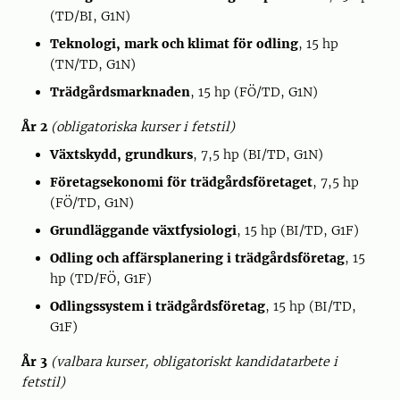
(TD/BI, G1N)
Teknologi, mark och klimat för odling
, 15 hp
(TN/TD, G1N)
Trädgårdsmarknaden
, 15 hp (FÖ/TD, G1N)
År 2
(obligatoriska kurser i fetstil)
Växtskydd, grundkurs
, 7,5 hp (BI/TD, G1N)
Företagsekonomi för trädgårdsföretaget
, 7,5 hp
(FÖ/TD, G1N)
Grundläggande växtfysiologi
, 15 hp (BI/TD, G1F)
Odling och affärsplanering i trädgårdsföretag
, 15
hp (TD/FÖ, G1F)
Odlingssystem i trädgårdsföretag
, 15 hp (BI/TD,
G1F)
År 3
(valbara kurser, obligatoriskt kandidatarbete i
fetstil)