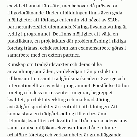
ex vid ett annat lärosäte, menbehöver då prövas för
tillgodoräknande. Under utbildningen finns även goda
möjligheter att förlägga entermin vid något av SLU:s
partneruniversitet utomlands. Näringslivsanknytning är
tydlig i programmet. Detfinns möjlighet att välja en
praktikkurs, en projektkurs där problemlösning i riktiga
företag tränas, ochdessutom kan examensarbete göras i
samarbete med en extern partner.
Kunskap om trädgårdsväxter och deras olika
användningsområden, värdekedjan från produktion
tillkonsumtion samt trädgårdsmarknaden i Sverige och
internationellt är av vikt i programmet. Förståelse förhur
företag och dess intressenter fungerar, begreppet
kvalitet, produktutveckling och marknadsföring
avträdgårdsprodukter är centralt i utbildningen. Att
kunna styra en trädgårdsodling till en bestämd
tidpunkt,kvantitet och kvalitet utifrån marknadens krav
samt förutse miljökonsekvenser inom både mindre
ochstörre företag och verksamheter är grundläggande.