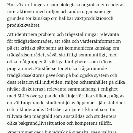
Hur växter fungerar som biologiska organismer ochderas
interaktioner med miljön och andra organismer ger
grunden för kunskap om hållbar växtproduktionoch
produktkvalitet.
Att identifiera problem och frågeställningar relevanta
för trädgårdsområdet, att söka och värderainformation
på ett kritiskt sätt samt att kommunicera kunskap om
trädgårdsområdet, såväl skriftligt sommuntligt, med
olika målgrupper är viktiga färdigheter som tränas i
programmet. Förståelse för etiska frågorrörande
trädgårdssektorns påverkan på biologiska system och
dess relation till individen, miljön ochsamhället på olika
nivåer diskuteras i relevanta sammanhang. I enlighet
med SLU:s övergripande riktlinjerför lika villkor, präglas
en väl fungerande studiemiljö av öppenhet, jämställdhet
och inkluderande. Dettabefrämjar ett klimat som tar
tillvara den mångfald som anställdas och studenters
olika bakgrund,livssituation och kompetens tillför.
Programmet ges i huvudsak på svenska, men valbara