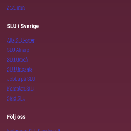
är alumn
SLU i Sverige
Alla SLU-orter
SLU Alnarp
SLU Umeå
SLU Uppsala
Jobba på SLU
Kontakta SLU
Stöd SLU
Följ oss
Instagram SLU.Sweden