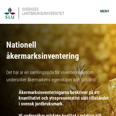
SVERIGES
MENY
LANTBRUKSUNIVERSITET
Nationell
åkermarksinventering
Det här är en samlingssida för inventeringar som
undersöker åkermarkens egenskaper och tillstånd.
Åkermarksinventeringarna beskriver på ett
kvantitativt och ytrepresentativt sätt tillståndet
i svensk jordbruksmark.
Vi undersökar grödans kvalitet i relation till