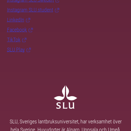
Instagram SLU.student
LinkedIn
Facebook
TikTok
SLU Play
SLU, Sveriges lantbruksuniversitet, har verksamhet över
hela Sverige. Huvudorter är Alnarp, Uppsala och Umeå.