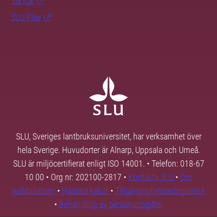
TikTok
SLU Play
SLU, Sveriges lantbruksuniversitet, har verksamhet över
hela Sverige. Huvudorter är Alnarp, Uppsala och Umeå.
SLU är miljöcertifierat enligt ISO 14001. • Telefon: 018-67
10 00 • Org nr: 202100-2817 •
Kontakta SLU
•
Om
webbplatsen
•
Hantera kakor
•
Tillgänglighetsredogörelse
•
Behandling av personuppgifter