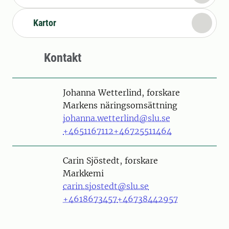
Kartor
Kontakt
Person
Johanna Wetterlind, forskare
Markens näringsomsättning
johanna.wetterlind@slu.se
+4651167112
+46725511464
Person
Carin Sjöstedt, forskare
Markkemi
carin.sjostedt@slu.se
+4618673457
+46738442957