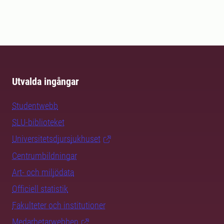
Utvalda ingångar
Studentwebb
SLU-biblioteket
Universitetsdjursjukhuset
Centrumbildningar
Art- och miljödata
Officiell statistik
Fakulteter och institutioner
Medarbetarwebben