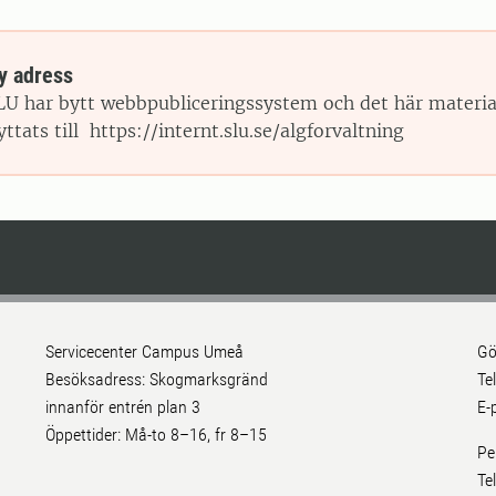
y adress
LU har bytt webbpubliceringssystem och det här materia
lyttats till https://internt.slu.se/algforvaltning
Servicecenter Campus Umeå
Gö
Besöksadress: Skogmarksgränd
Te
innanför entrén plan 3
E-
Öppettider: Må-to 8–16, fr 8–15
Pe
Te