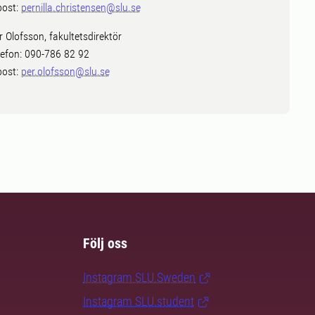
post:
pernilla.christensen@slu.se
r Olofsson, fakultetsdirektör
lefon: 090-786 82 92
post:
per.olofsson@slu.se
Följ oss
Instagram SLU.Sweden
Instagram SLU.student