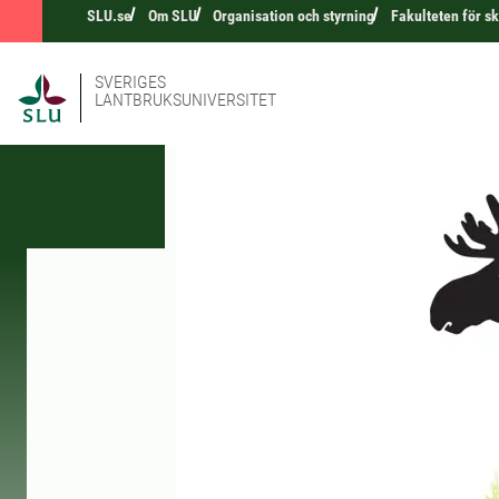
SLU.se
Om SLU
Organisation och styrning
Fakulteten för s
SVERIGES
LANTBRUKSUNIVERSITET