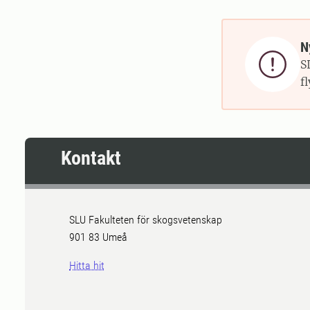
N

S
f
Kontakt
SLU Fakulteten för skogsvetenskap
901 83 Umeå
Hitta hit