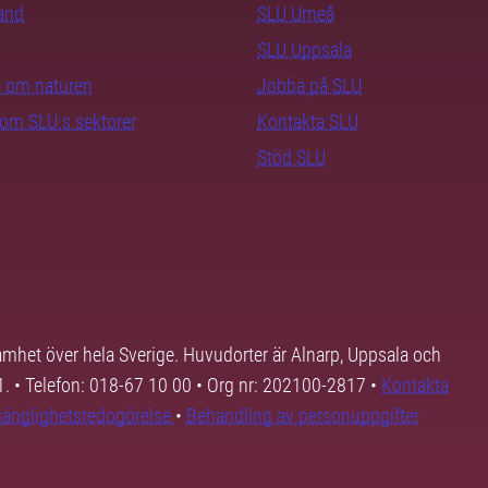
rand
SLU Umeå
SLU Uppsala
ra om naturen
Jobba på SLU
nom SLU:s sektorer
Kontakta SLU
Stöd SLU
samhet över hela Sverige. Huvudorter är Alnarp, Uppsala och
01. • Telefon: 018-67 10 00 • Org nr: 202100-2817 •
Kontakta
lgänglighetsredogörelse
•
Behandling av personuppgifter