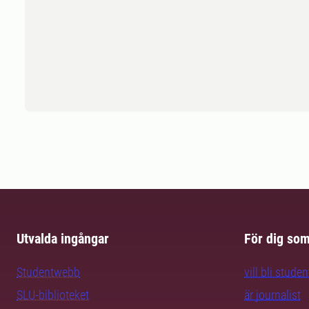
Utvalda ingångar
För dig so
Studentwebb
vill bli studen
SLU-biblioteket
är journalist