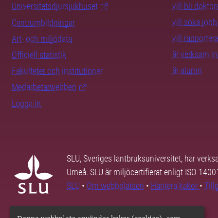
Universitetsdjursjukhuset
vill bli dokto
vill söka jobb
Centrumbildningar
vill rapporte
Art- och miljödata
är verksam i
Officiell statistik
är alumn
Fakulteter och institutioner
Medarbetarwebben
Logga in
SLU, Sveriges lantbruksuniversitet, har verk
Umeå. SLU är miljöcertifierat enligt ISO 140
SLU
•
Om webbplatsen
•
Hantera kakor
•
Til