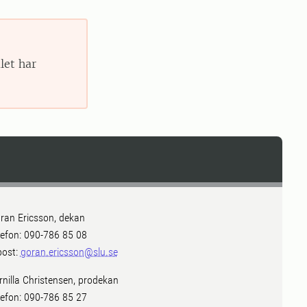
let har
ran Ericsson, dekan
lefon: 090-786 85 08
post:
goran.ericsson@slu.se
rnilla Christensen, prodekan
lefon: 090-786 85 27