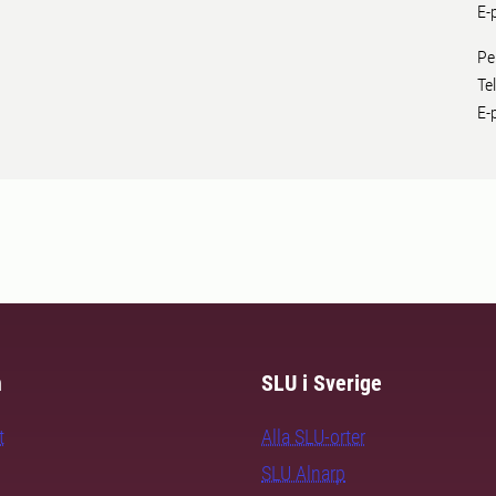
E-
Pe
Te
E-
m
SLU i Sverige
t
Alla SLU-orter
SLU Alnarp