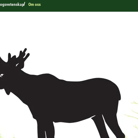
kogsvetenskap
Om oss