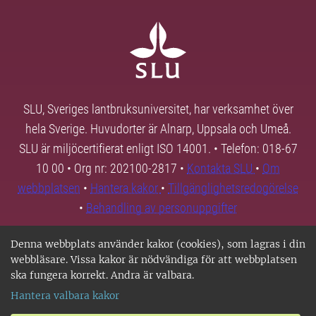
SLU, Sveriges lantbruksuniversitet, har verksamhet över
hela Sverige. Huvudorter är Alnarp, Uppsala och Umeå.
SLU är miljöcertifierat enligt ISO 14001. • Telefon: 018-67
10 00 • Org nr: 202100-2817 •
Kontakta SLU
•
Om
webbplatsen
•
Hantera kakor
•
Tillgänglighetsredogörelse
•
Behandling av personuppgifter
Denna webbplats använder kakor (cookies), som lagras i din
webbläsare. Vissa kakor är nödvändiga för att webbplatsen
ska fungera korrekt. Andra är valbara.
Hantera valbara kakor