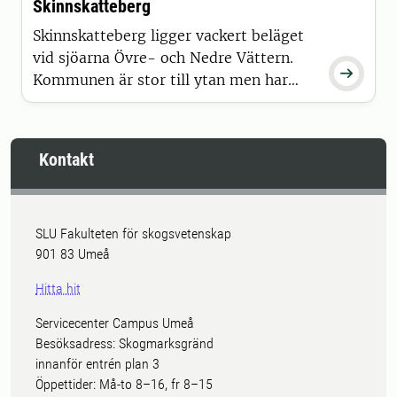
Skinnskatteberg
Skinnskatteberg ligger vackert beläget
vid sjöarna Övre- och Nedre Vättern.

Kommunen är stor till ytan men har
bara 4 800 invånare, vilket ger dig
"svängrum". Dessutom har du som
student tillgång till 3000 hektar
Kontakt
jaktmark.
SLU Fakulteten för skogsvetenskap
901 83 Umeå
Hitta hit
Servicecenter Campus Umeå
Besöksadress: Skogmarksgränd
innanför entrén plan 3
Öppettider: Må-to 8–16, fr 8–15