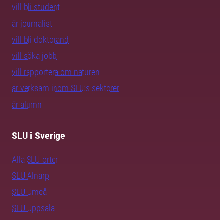
vill bli student
är journalist
vill bli doktorand
vill söka jobb
vill rapportera om naturen
är verksam inom SLU:s sektorer
är alumn
SLU i Sverige
Alla SLU-orter
SLU Alnarp
SLU Umeå
SLU Uppsala