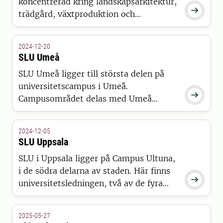
koncentrerad kring landskapsarkitektur,

trädgård, växtproduktion och
sydsvenskt jord- och skogsbruk.
2024-12-20
SLU Umeå
SLU Umeå ligger till största delen på
universitetscampus i Umeå.

Campusområdet delas med Umeå
universitet. På området hittar du också
Nordens största motionsanläggning,
2024-12-05
IKSU, och Arboretum Norr.
SLU Uppsala
SLU i Uppsala ligger på Campus Ultuna,
i de södra delarna av staden. Här finns

universitetsledningen, två av de fyra
fakulteterna, en stor del av
verksamhetsstödet och många
2025-05-27
studenter.