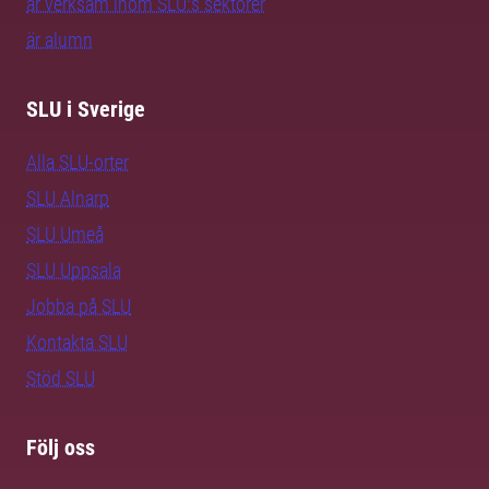
är verksam inom SLU:s sektorer
är alumn
SLU i Sverige
Alla SLU-orter
SLU Alnarp
SLU Umeå
SLU Uppsala
Jobba på SLU
Kontakta SLU
Stöd SLU
Följ oss