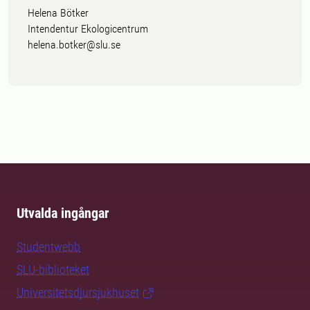
Helena Bötker
Intendentur Ekologicentrum
helena.botker@slu.se
Utvalda ingångar
Studentwebb
SLU-biblioteket
Universitetsdjursjukhuset