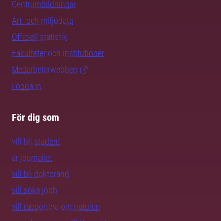
Centrumbildningar
Art- och miljödata
Officiell statistik
Fakulteter och institutioner
Medarbetarwebben
Logga in
För dig som
vill bli student
är journalist
vill bli doktorand
vill söka jobb
vill rapportera om naturen