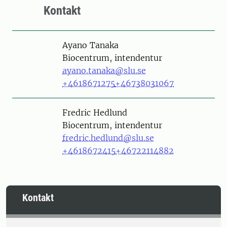
Kontakt
Person
Ayano Tanaka
Biocentrum, intendentur
ayano.tanaka@slu.se
+4618671275
+46738031067
Person
Fredric Hedlund
Biocentrum, intendentur
fredric.hedlund@slu.se
+4618672415
+46722114882
Kontakt