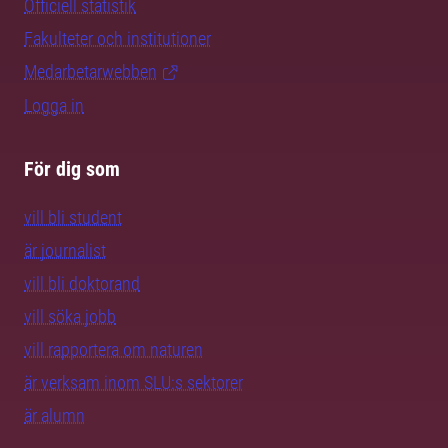
Officiell statistik
Fakulteter och institutioner
Medarbetarwebben
Logga in
För dig som
vill bli student
är journalist
vill bli doktorand
vill söka jobb
vill rapportera om naturen
är verksam inom SLU:s sektorer
är alumn