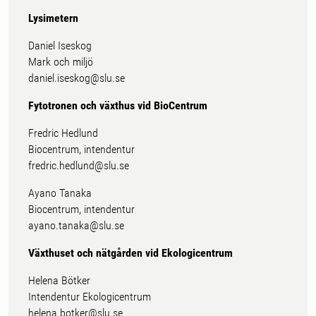
Lysimetern
Daniel Iseskog
Mark och miljö
daniel.iseskog@slu.se
Fytotronen och växthus vid BioCentrum
Fredric Hedlund
Biocentrum, intendentur
fredric.hedlund@slu.se
Ayano Tanaka
Biocentrum, intendentur
ayano.tanaka@slu.se
Växthuset och nätgården vid Ekologicentrum
Helena Bötker
Intendentur Ekologicentrum
helena.botker@slu.se