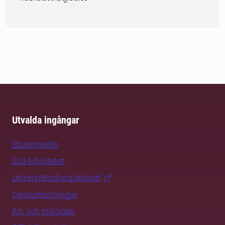
Utvalda ingångar
Studentwebb
SLU-biblioteket
Universitetsdjursjukhuset
Centrumbildningar
Art- och miljödata