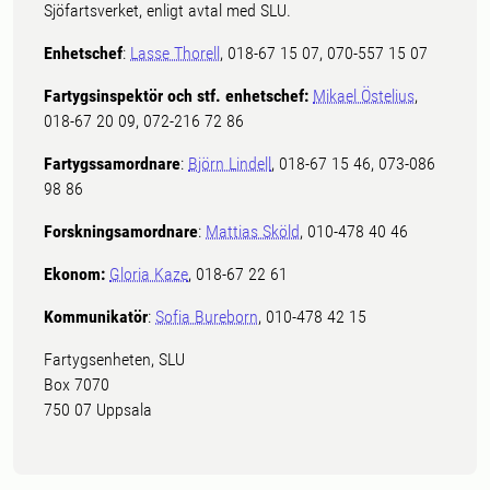
Sjöfartsverket, enligt avtal med SLU.
Enhetschef
:
Lasse Thorell
, 018-67 15 07, 070-557 15 07
Fartygsinspektör och stf. enhetschef:
Mikael Östelius
,
018-67 20 09, 072-216 72 86
Fartygssamordnare
:
Björn Lindell
, 018-67 15 46, 073-086
98 86
Forskningsamordnare
:
Mattias Sköld
, 010-478 40 46
Ekonom:
Gloria Kaze
, 018-67 22 61
Kommunikatör
:
Sofia Bureborn
, 010-478 42 15
Fartygsenheten, SLU
Box 7070
750 07 Uppsala