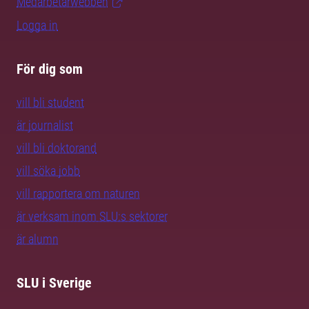
Medarbetarwebben
Logga in
För dig som
vill bli student
är journalist
vill bli doktorand
vill söka jobb
vill rapportera om naturen
är verksam inom SLU:s sektorer
är alumn
SLU i Sverige