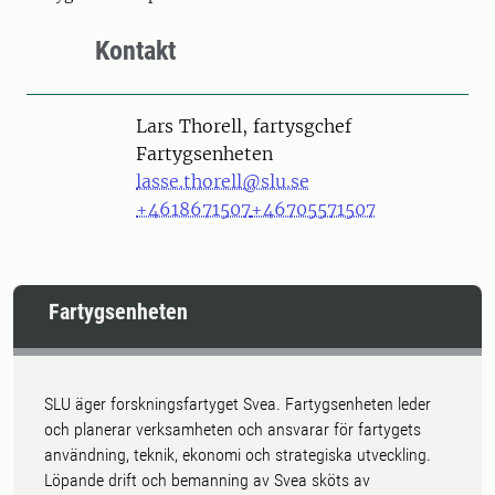
Kontakt
Person
Lars Thorell, fartysgchef
Fartygsenheten
lasse.thorell@slu.se
+4618671507
+46705571507
Fartygsenheten
SLU äger forskningsfartyget Svea. Fartygsenheten leder
och planerar verksamheten och ansvarar för fartygets
användning, teknik, ekonomi och strategiska utveckling.
Löpande drift och bemanning av Svea sköts av