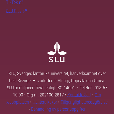
TikTok
SLU Play
SLU, Sveriges lantbruksuniversitet, har verksamhet över
hela Sverige. Huvudorter är Alnarp, Uppsala och Umeå.
SLU är miljöcertifierat enligt ISO 14001. • Telefon: 018-67
10 00 • Org nr: 202100-2817 •
Kontakta SLU
•
Om
webbplatsen
•
Hantera kakor
•
Tillgänglighetsredogörelse
•
Behandling av personuppgifter