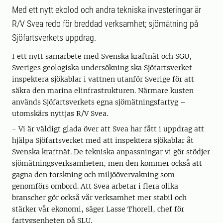
Med ett nytt ekolod och andra tekniska investeringar är
R/V Svea redo för breddad verksamhet; sjömätning på
Sjöfartsverkets uppdrag.
I ett nytt samarbete med Svenska kraftnät och SGU,
Sveriges geologiska undersökning ska Sjöfartsverket
inspektera sjökablar i vattnen utanför Sverige för att
säkra den marina elinfrastrukturen. Närmare kusten
används Sjöfartsverkets egna sjömätningsfartyg –
utomskärs nyttjas R/V Svea.
- Vi är väldigt glada över att Svea har fått i uppdrag att
hjälpa Sjöfartsverket med att inspektera sjökablar åt
Svenska kraftnät. De tekniska anpassningar vi gör stödjer
sjömätningsverksamheten, men den kommer också att
gagna den forskning och miljöövervakning som
genomförs ombord. Att Svea arbetar i flera olika
branscher gör också vår verksamhet mer stabil och
stärker vår ekonomi, säger Lasse Thorell, chef för
fartygsenheten på SLU.