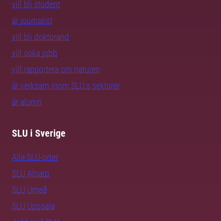
vill bli student
är journalist
vill bli doktorand
vill söka jobb
vill rapportera om naturen
är verksam inom SLU:s sektorer
är alumn
SLU i Sverige
Alla SLU-orter
SLU Alnarp
SLU Umeå
SLU Uppsala