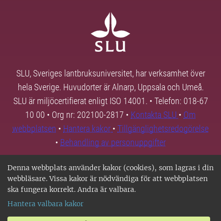
SLU, Sveriges lantbruksuniversitet, har verksamhet över
hela Sverige. Huvudorter är Alnarp, Uppsala och Umeå.
SLU är miljöcertifierat enligt ISO 14001. • Telefon: 018-67
10 00 • Org nr: 202100-2817 •
Kontakta SLU
•
Om
webbplatsen
•
Hantera kakor
•
Tillgänglighetsredogörelse
•
Behandling av personuppgifter
Denna webbplats använder kakor (cookies), som lagras i din
webbläsare. Vissa kakor är nödvändiga för att webbplatsen
ska fungera korrekt. Andra är valbara.
Hantera valbara kakor