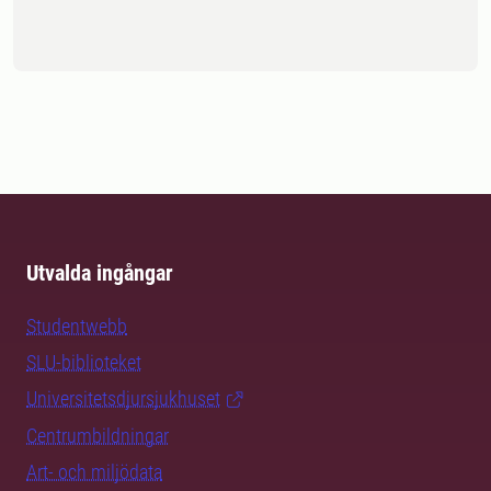
Utvalda ingångar
Studentwebb
SLU-biblioteket
Universitetsdjursjukhuset
Centrumbildningar
Art- och miljödata