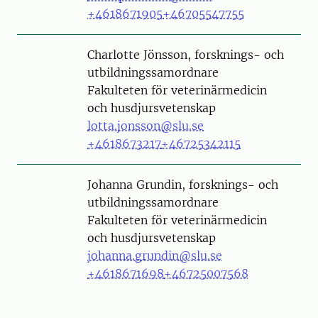
+4618671905
+46705547755
Person
Charlotte Jönsson, forsknings- och
utbildningssamordnare
Fakulteten för veterinärmedicin
och husdjursvetenskap
lotta.jonsson@slu.se
+4618673217
+46725342115
Person
Johanna Grundin, forsknings- och
utbildningssamordnare
Fakulteten för veterinärmedicin
och husdjursvetenskap
johanna.grundin@slu.se
+4618671698
+46725007568