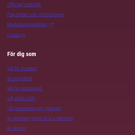
Officiell statistik
Fakulteter och institutioner
Medarbetarwebben
Logga in
För dig som
vill bli student
är journalist
vill bli doktorand
vill söka jobb
vill rapportera om naturen
är verksam inom SLU:s sektorer
är alumn