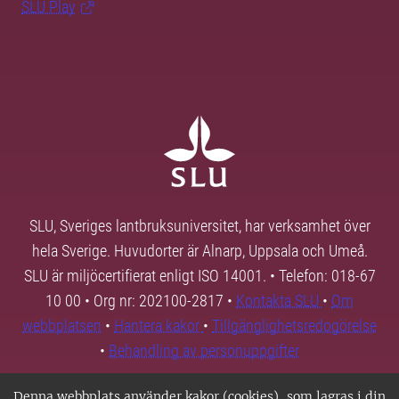
SLU Play
SLU, Sveriges lantbruksuniversitet, har verksamhet över
hela Sverige. Huvudorter är Alnarp, Uppsala och Umeå.
SLU är miljöcertifierat enligt ISO 14001. • Telefon: 018-67
10 00 • Org nr: 202100-2817 •
Kontakta SLU
•
Om
webbplatsen
•
Hantera kakor
•
Tillgänglighetsredogörelse
•
Behandling av personuppgifter
Denna webbplats använder kakor (cookies), som lagras i din