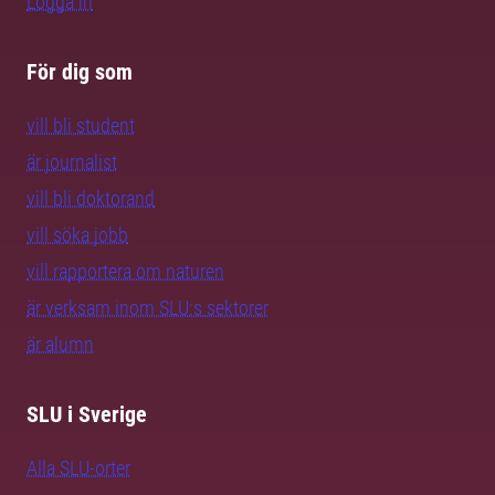
Logga in
För dig som
vill bli student
är journalist
vill bli doktorand
vill söka jobb
vill rapportera om naturen
är verksam inom SLU:s sektorer
är alumn
SLU i Sverige
Alla SLU-orter