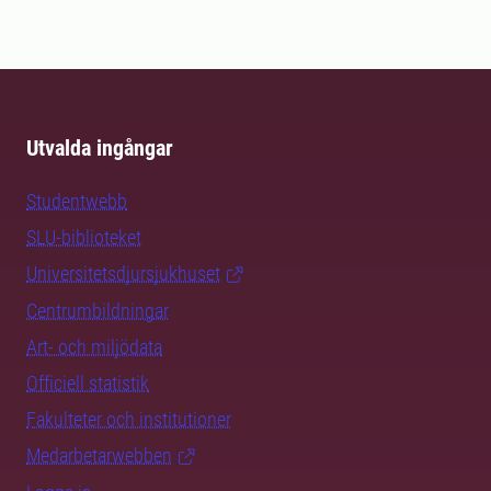
Utvalda ingångar
Studentwebb
SLU-biblioteket
Universitetsdjursjukhuset
Centrumbildningar
Art- och miljödata
Officiell statistik
Fakulteter och institutioner
Medarbetarwebben