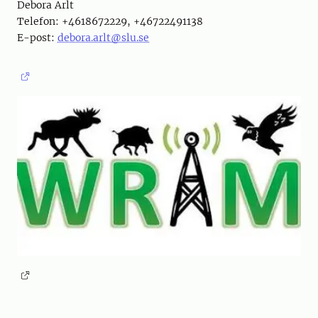
Debora Arlt
Telefon: +4618672229, +46722491138
E-post:
debora.arlt@slu.se