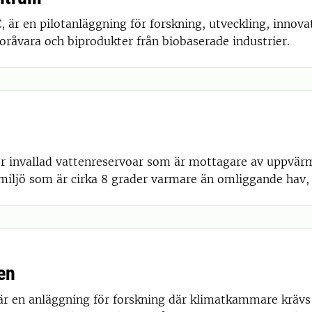
är en pilotanläggning för forskning, utveckling, innova
oråvara och biprodukter från biobaserade industrier.
tor invallad vattenreservoar som är mottagare av uppvär
miljö som är cirka 8 grader varmare än omliggande hav, m
en
är en anläggning för forskning där klimatkammare krävs