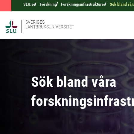
SLU.se
Forskning
Forskningsinfrastrukturer
Sök bland vår
SVERIGES
LANTBRUKSUNIVERSITET
Sök bland våra
forskningsinfrast