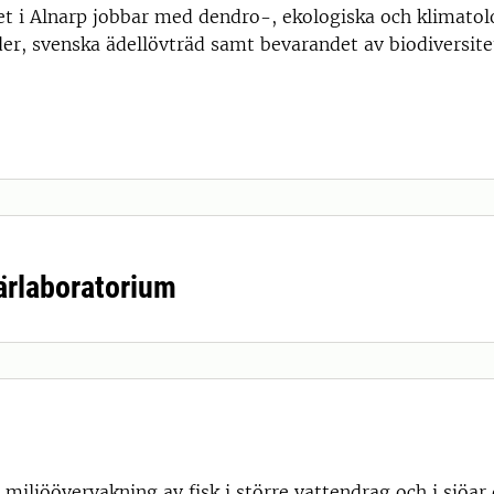
et i Alnarp jobbar med dendro-, ekologiska och klimatol
er, svenska ädellövträd samt bevarandet av biodiversite
ärlaboratorium
 miljöövervakning av fisk i större vattendrag och i sjöar 