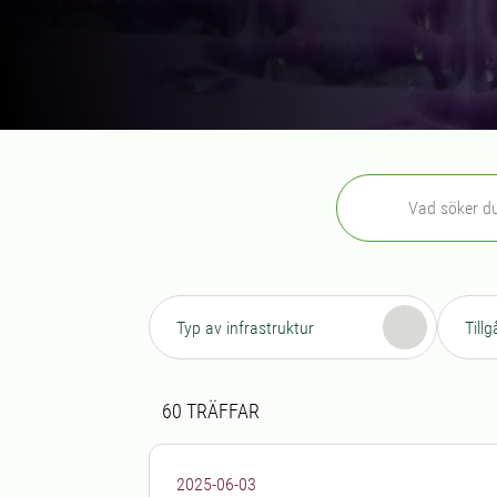
Sök
Typ av infrastruktur
Till
Sökresultat
60 sökresultat hittades
60
TRÄFFAR
2025-06-03