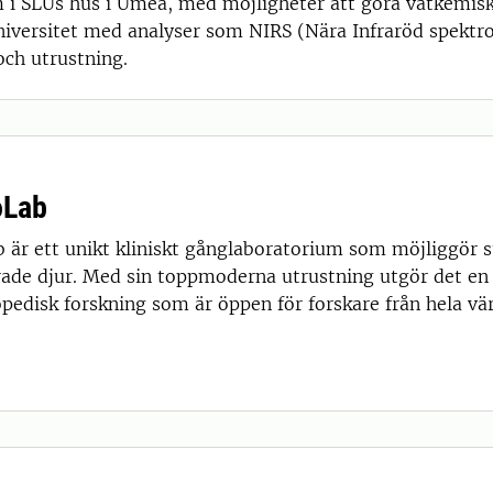
um i SLUs hus i Umeå, med möjligheter att göra våtkemis
versitet med analyser som NIRS (Nära Infraröd spektro
och utrustning.
oLab
 är ett unikt kliniskt gånglaboratorium som möjliggör st
ade djur. Med sin toppmoderna utrustning utgör det en
opedisk forskning som är öppen för forskare från hela vä