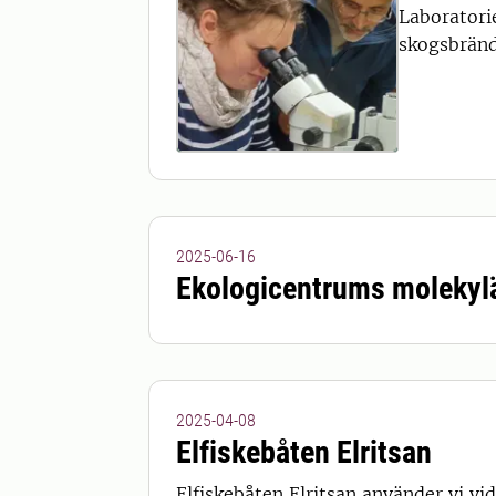
Laboratori
skogsbränd
2025-06-16
Ekologicentrums molekyl
2025-04-08
Elfiskebåten Elritsan
Elfiskebåten Elritsan använder vi vid