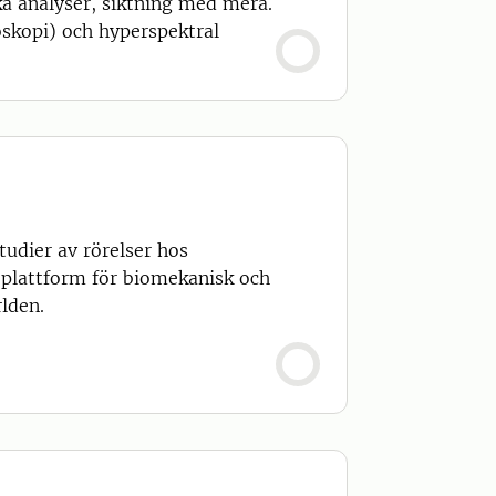
ka analyser, siktning med mera.
skopi) och hyperspektral
udier av rörelser hos
 plattform för biomekanisk och
rlden.