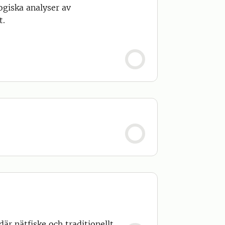
ogiska analyser av
t.
där nätfiske och traditionellt