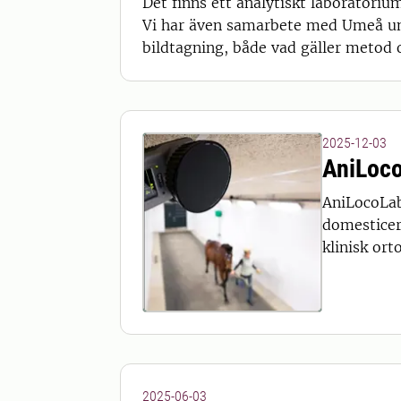
Det finns ett analytiskt laboratori
Vi har även samarbete med Umeå uni
bildtagning, både vad gäller metod 
2025-12-03
AniLoc
AniLocoLab
domesticer
klinisk ort
2025-06-03