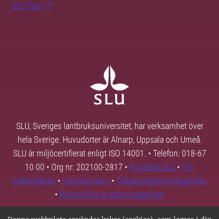
SLU Play
SLU, Sveriges lantbruksuniversitet, har verksamhet över
hela Sverige. Huvudorter är Alnarp, Uppsala och Umeå.
SLU är miljöcertifierat enligt ISO 14001. • Telefon: 018-67
10 00 • Org nr: 202100-2817 •
Kontakta SLU
•
Om
webbplatsen
•
Hantera kakor
•
Tillgänglighetsredogörelse
•
Behandling av personuppgifter