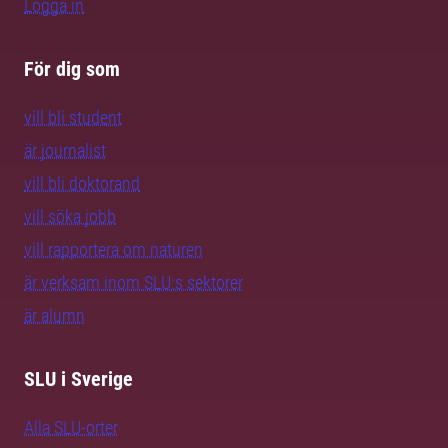
Logga in
För dig som
vill bli student
är journalist
vill bli doktorand
vill söka jobb
vill rapportera om naturen
är verksam inom SLU:s sektorer
är alumn
SLU i Sverige
Alla SLU-orter