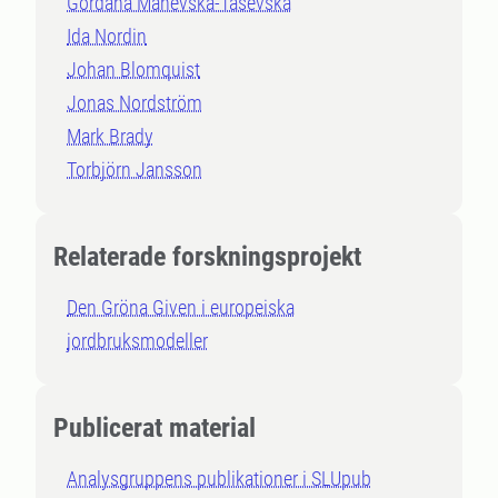
Gordana Manevska-Tasevska
Ida Nordin
Johan Blomquist
Jonas Nordström
Mark Brady
Torbjörn Jansson
Relaterade forskningsprojekt
Den Gröna Given i europeiska
jordbruksmodeller
Publicerat material
Analysgruppens publikationer i SLUpub