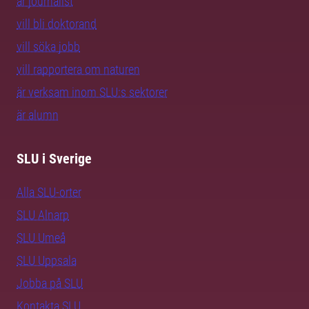
är journalist
vill bli doktorand
vill söka jobb
vill rapportera om naturen
är verksam inom SLU:s sektorer
är alumn
SLU i Sverige
Alla SLU-orter
SLU Alnarp
SLU Umeå
SLU Uppsala
Jobba på SLU
Kontakta SLU