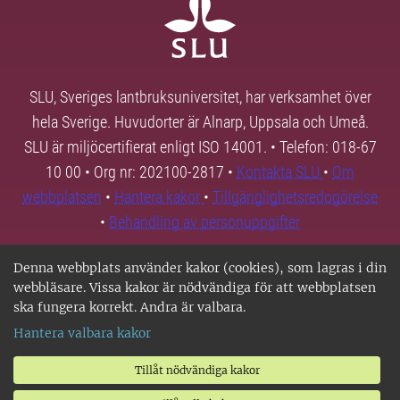
SLU, Sveriges lantbruksuniversitet, har verksamhet över
hela Sverige. Huvudorter är Alnarp, Uppsala och Umeå.
SLU är miljöcertifierat enligt ISO 14001. • Telefon: 018-67
10 00 • Org nr: 202100-2817 •
Kontakta SLU
•
Om
webbplatsen
•
Hantera kakor
•
Tillgänglighetsredogörelse
•
Behandling av personuppgifter
Denna webbplats använder kakor (cookies), som lagras i din
webbläsare. Vissa kakor är nödvändiga för att webbplatsen
ska fungera korrekt. Andra är valbara.
Hantera valbara kakor
Tillåt nödvändiga kakor