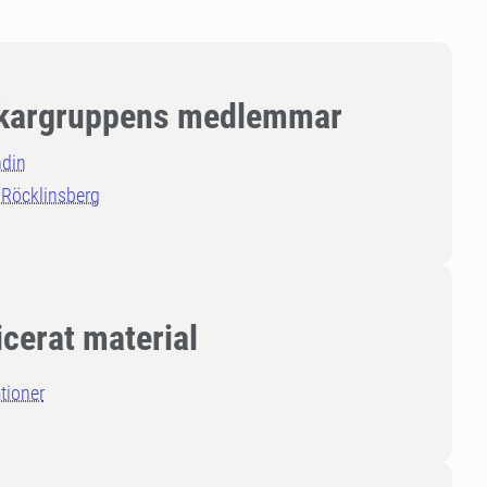
kargruppens medlemmar
ndin
 Röcklinsberg
icerat material
tioner