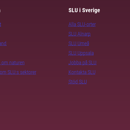
m
SLU i Sverige
t
Alla SLU-orter
SLU Alnarp
rand
SLU Umeå
SLU Uppsala
ra om naturen
Jobba på SLU
nom SLU:s sektorer
Kontakta SLU
Stöd SLU