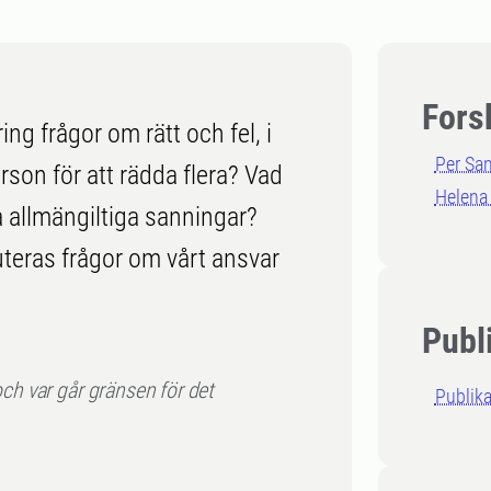
Fors
ng frågor om rätt och fel, i
Per Sa
rson för att rädda flera? Vad
Helena
 allmängiltiga sanningar?
uteras frågor om vårt ansvar
Publ
 och var går gränsen för det
Publika