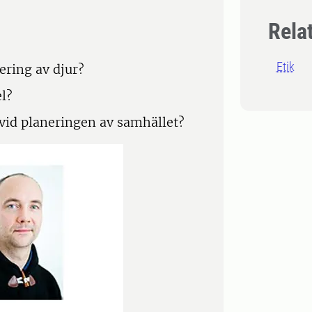
Rela
Etik
ring av djur?
el?
t vid planeringen av samhället?