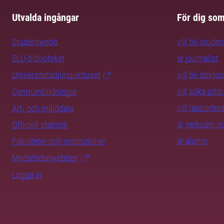
Utvalda ingångar
För dig so
Studentwebb
vill bli studen
SLU-biblioteket
är journalist
Universitetsdjursjukhuset
vill bli dokto
vill söka jobb
Centrumbildningar
vill rapporte
Art- och miljödata
är verksam i
Officiell statistik
är alumn
Fakulteter och institutioner
Medarbetarwebben
Logga in