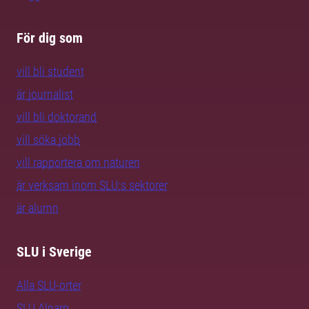
För dig som
vill bli student
är journalist
vill bli doktorand
vill söka jobb
vill rapportera om naturen
är verksam inom SLU:s sektorer
är alumn
SLU i Sverige
Alla SLU-orter
SLU Alnarp