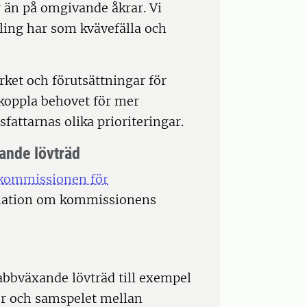
r än på omgivande åkrar. Vi
dling har som kvävefälla och
rket och förutsättningar för
 koppla behovet för mer
fattarnas olika prioriteringar.
ande lövträd
 kommissionen för
rmation om kommissionens
abbväxande lövträd till exempel
er och samspelet mellan