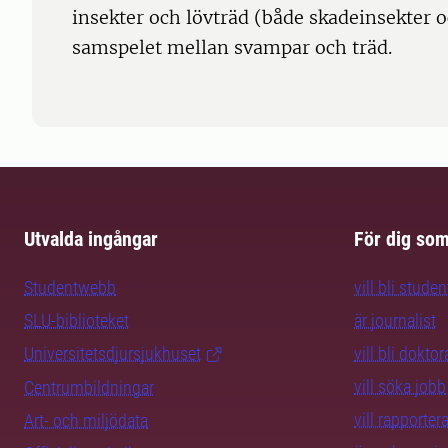
insekter och lövträd (både skadeinsekter 
samspelet mellan svampar och träd.
Utvalda ingångar
För dig so
Studentwebb
vill bli studen
SLU-biblioteket
är journalist
Universitetsdjursjukhuset
vill bli dokto
vill söka jobb
Centrumbildningar
vill rapporte
Art- och miljödata