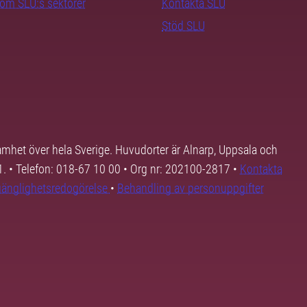
nom SLU:s sektorer
Kontakta SLU
Stöd SLU
samhet över hela Sverige. Huvudorter är Alnarp, Uppsala och
01. • Telefon: 018-67 10 00 • Org nr: 202100-2817 •
Kontakta
lgänglighetsredogörelse
•
Behandling av personuppgifter