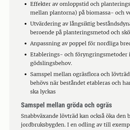
Effekter av omloppstid och planterings
mellan plantorna) på biomassa- och v
Utvärdering av långsiktig beståndsdyn
beroende på planteringsmetod och sköt
Anpassning av poppel för nordliga bre
Etablerings- och föryngringsmetoder 
gödslingsbehov.
Samspel mellan ogräsflora och lövtr
behövs när beståndet etableras och har
ska lyckas
Samspel mellan gröda och ogräs
Snabbväxande lövträd kan också öka den b
jordbruksbygden. I en odling av till exempe