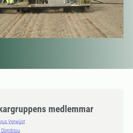
kargruppens medlemmar
rus Verwijst
 Dimitriou