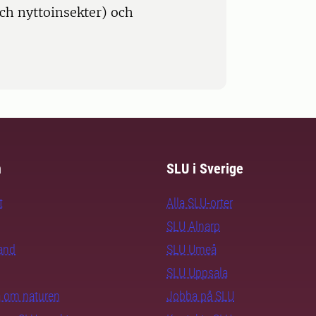
och nyttoinsekter) och
m
SLU i Sverige
t
Alla SLU-orter
SLU Alnarp
rand
SLU Umeå
SLU Uppsala
ra om naturen
Jobba på SLU