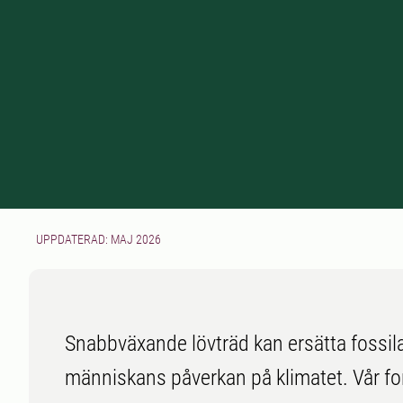
UPPDATERAD: MAJ 2026
Snabbväxande lövträd kan ersätta fossil
människans påverkan på klimatet. Vår fors