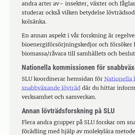
andra arter av– insekter, växter och fågla
studerar också vilken betydelse lövträdso
kolsänka.
En annan aspekt i vår forskning är regelve
bioenergiförsörjningskedjor och försöker
biomassa/råvara till samhällets och besluts
Nationella kommissionen för snabbväx
SLU koordinerar hemsidan för
Nationella
snabbväxande lövträd
där du hittar info
verksamhet och samverkan.
Annan lövträdsforskning på SLU
Flera andra grupper på SLU forskar om sn
förädling med hjälp av molekylära metod