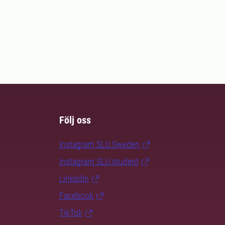
Följ oss
Instagram SLU.Sweden
Instagram SLU.student
LinkedIn
Facebook
TikTok