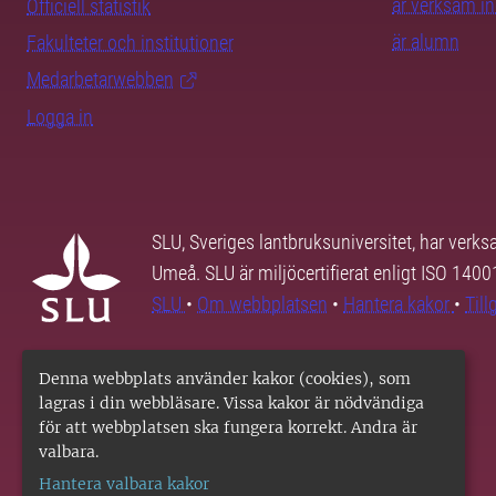
är verksam i
Officiell statistik
är alumn
Fakulteter och institutioner
Medarbetarwebben
Logga in
SLU, Sveriges lantbruksuniversitet, har verk
Umeå. SLU är miljöcertifierat enligt ISO 140
SLU
•
Om webbplatsen
•
Hantera kakor
•
Til
Denna webbplats använder kakor (cookies), som
lagras i din webbläsare. Vissa kakor är nödvändiga
för att webbplatsen ska fungera korrekt. Andra är
valbara.
Hantera valbara kakor