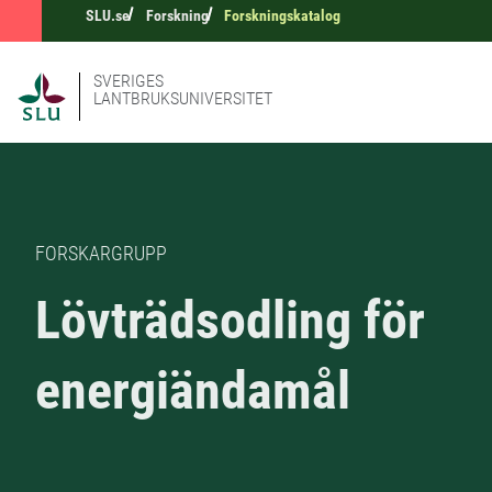
SLU.se
Forskning
Forskningskatalog
SVERIGES
LANTBRUKSUNIVERSITET
FORSKARGRUPP
Lövträdsodling för
energiändamål