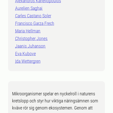
Alexandros Kanellopoulos
Aurelien Saghai
Carles Castano Soler
Francisco Garza Frech
Maria Hellman
Christopher Jones
Jaanis Juhanson
Eva Kubove
Ida Wettergren
Mikroorganismer spelar en nyckelroll i naturens
kretslopp och styr hur viktiga näringsämnen som
kväve rör sig genom ekosystemen. Genom att