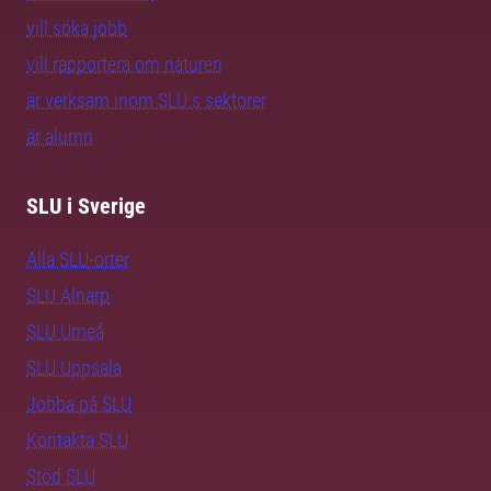
vill söka jobb
vill rapportera om naturen
är verksam inom SLU:s sektorer
är alumn
SLU i Sverige
Alla SLU-orter
SLU Alnarp
SLU Umeå
SLU Uppsala
Jobba på SLU
Kontakta SLU
Stöd SLU