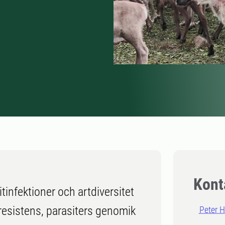
Kont
tinfektioner och artdiversitet
resistens, parasiters genomik
Peter 