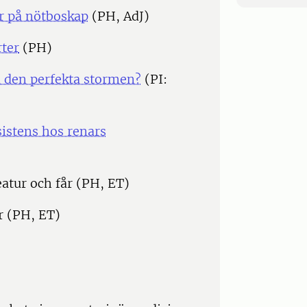
er på nötboskap
(PH, AdJ)
rter
(PH)
ra den perfekta stormen?
(PI:
istens hos renars
atur och får (PH, ET)
r (PH, ET)