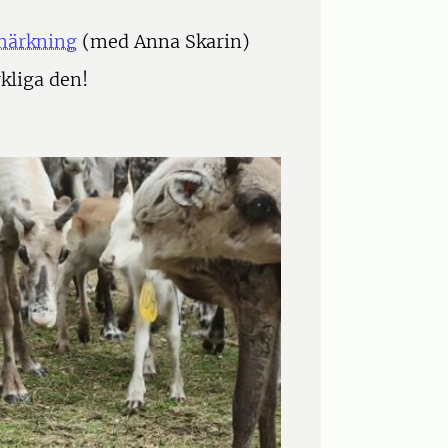
vmärkning
(med Anna Skarin)
rkliga den!