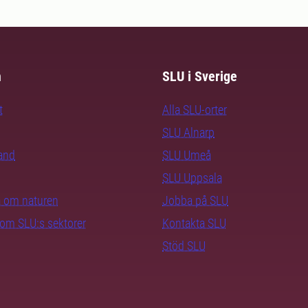
m
SLU i Sverige
t
Alla SLU-orter
SLU Alnarp
rand
SLU Umeå
SLU Uppsala
ra om naturen
Jobba på SLU
nom SLU:s sektorer
Kontakta SLU
Stöd SLU