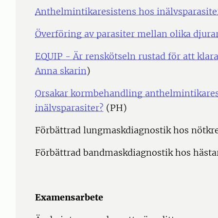
Anthelmintikaresistens hos inälvsparasit
Överföring av parasiter mellan olika djura
EQUIP - Är renskötseln rustad för att kla
Anna skarin
)
Orsakar kormbehandling anthelmintikares
inälvsparasiter?
(PH)
Förbättrad lungmaskdiagnostik hos nötkre
Förbättrad bandmaskdiagnostik hos hästa
Examensarbete