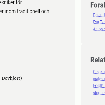
kniker för
Fors
r inom traditionell och
Peter 
Eva Ty
Anton 
Rela
Orsaka
, Dovhjort)
inälvsp
EQUIP -
storme