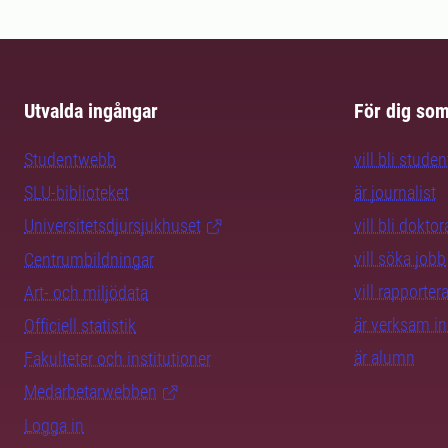
Utvalda ingångar
För dig so
Studentwebb
vill bli studen
SLU-biblioteket
är journalist
Universitetsdjursjukhuset
vill bli dokto
vill söka jobb
Centrumbildningar
vill rapporte
Art- och miljödata
är verksam i
Officiell statistik
är alumn
Fakulteter och institutioner
Medarbetarwebben
Logga in