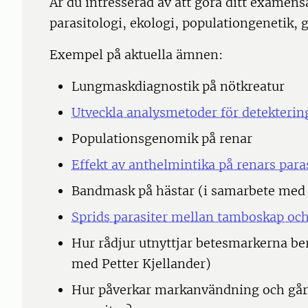
Är du intresserad av att göra ditt examen
parasitologi, ekologi, populationgenetik,
Exempel på aktuella ämnen:
Lungmaskdiagnostik på nötkreatur
Utveckla analysmetoder för detektering
Populationsgenomik på renar
Effekt av anthelmintika på renars para
Bandmask på hästar (i samarbete med
Sprids parasiter mellan tamboskap och
Hur rådjur utnyttjar betesmarkerna be
med Petter Kjellander)
Hur påverkar markanvändning och gård