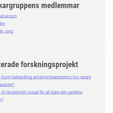
kargruppens medlemmar
Halvarsson
den
de Jong
terade forskningsprojekt
r Korm-behandling anhelmintikaresistens hos renars
arasiter?
 Är renskötseln rustad för att klara den perfekta
n?