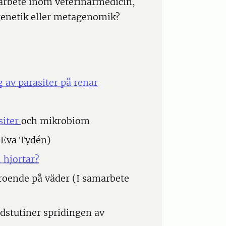
sarbete inom veterinärmedicin,
 genetik eller metagenomik?
 av parasiter på renar
siter
och mikrobiom
 Eva Tydén)
 hjortar?
roende på väder (I samarbete
stutiner spridingen av