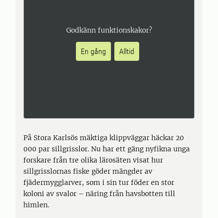
Godkänn funktionskakor?
En gång
Alltid
På Stora Karlsös mäktiga klippväggar häckar 20
000 par sillgrisslor. Nu har ett gäng nyfikna unga
forskare från tre olika lärosäten visat hur
sillgrisslornas fiske göder mängder av
fjädermygglarver, som i sin tur föder en stor
koloni av svalor – näring från havsbotten till
himlen.