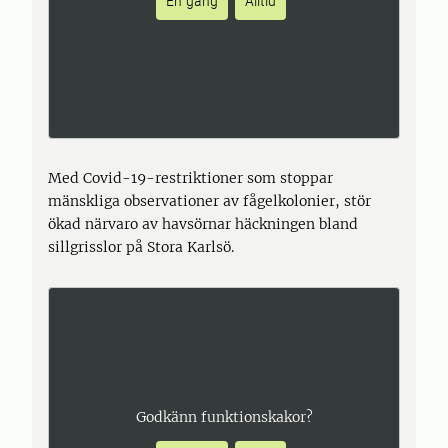
En gång
Alltid
Med Covid-19-restriktioner som stoppar
mänskliga observationer av fågelkolonier, stör
ökad närvaro av havsörnar häckningen bland
sillgrisslor på Stora Karlsö.
Godkänn funktionskakor?