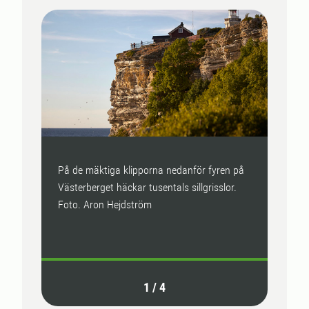
På de mäktiga klipporna nedanför fyren på
Sillgr
Västerberget häckar tusentals sillgrisslor.
fånga
Foto. Aron Hejdström
skarp
Hejd
1
/
4