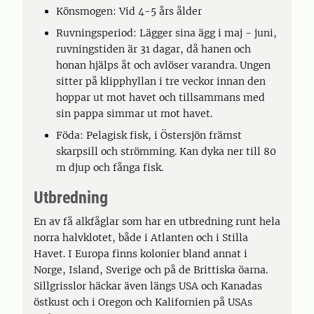
Könsmogen: Vid 4-5 års ålder
Ruvningsperiod: Lägger sina ägg i maj - juni,
ruvningstiden är 31 dagar, då hanen och
honan hjälps åt och avlöser varandra. Ungen
sitter på klipphyllan i tre veckor innan den
hoppar ut mot havet och tillsammans med
sin pappa simmar ut mot havet.
Föda: Pelagisk fisk, i Östersjön främst
skarpsill och strömming. Kan dyka ner till 80
m djup och fånga fisk.
Utbredning
En av få alkfåglar som har en utbredning runt hela
norra halvklotet, både i Atlanten och i Stilla
Havet. I Europa finns kolonier bland annat i
Norge, Island, Sverige och på de Brittiska öarna.
Sillgrisslor häckar även längs USA och Kanadas
östkust och i Oregon och Kalifornien på USAs