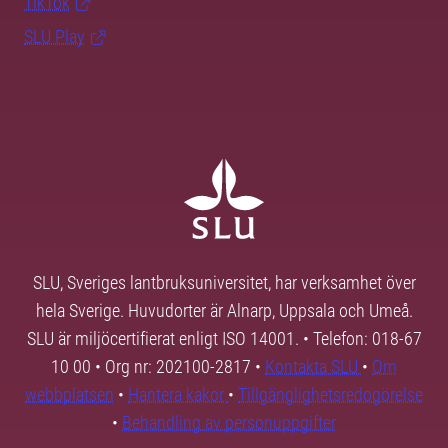
TikTok
SLU Play
SLU, Sveriges lantbruksuniversitet, har verksamhet över
hela Sverige. Huvudorter är Alnarp, Uppsala och Umeå.
SLU är miljöcertifierat enligt ISO 14001. • Telefon: 018-67
10 00 • Org nr: 202100-2817 •
Kontakta SLU
•
Om
webbplatsen
•
Hantera kakor
•
Tillgänglighetsredogörelse
•
Behandling av personuppgifter