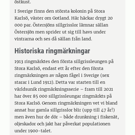
östkust.
I Sverige finns den största kolonin på Stora
Karlsö, väster om Gotland. Här häckar drygt 20
000 par. Östersjöns sillgrisslor lämnar sällan
Östersjön men sprider ut sig till havs under
vintrarna och ses då sällan från land.
Historiska ringmärkningar
1913 ringmärktes den första sillgrissleungen på
Stora Karlsö, endast ett år efter den första
ringmärkningen av någon fågel i Sverige (sex
starar i Lund 1912). Detta var starten till en
världsunik ringmärkningsserie – fram till 2021
har över 85 000 sillgrissleungar ringmärkts på
Stora Karlsö. Genom ringmärkningen vet vi bland
annat hur gamla sillgrisslor blir (upp till 47 år!)
men även hur de dör – både drunkning i fiskenät,
oljeskador och jakt har påverkat populationen
under 1900-talet.