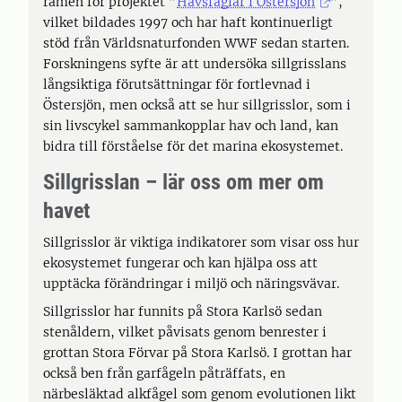
ramen för projektet ”
Havsfåglar i Östersjön
”,
vilket bildades 1997 och har haft kontinuerligt
stöd från Världsnaturfonden WWF sedan starten.
Forskningens syfte är att undersöka sillgrisslans
långsiktiga förutsättningar för fortlevnad i
Östersjön, men också att se hur sillgrisslor, som i
sin livscykel sammankopplar hav och land, kan
bidra till förståelse för det marina ekosystemet.
Sillgrisslan – lär oss om mer om
havet
Sillgrisslor är viktiga indikatorer som visar oss hur
ekosystemet fungerar och kan hjälpa oss att
upptäcka förändringar i miljö och näringsvävar.
Sillgrisslor har funnits på Stora Karlsö sedan
stenåldern, vilket påvisats genom benrester i
grottan Stora Förvar på Stora Karlsö. I grottan har
också ben från garfågeln påträffats, en
närbesläktad alkfågel som genom evolutionen likt