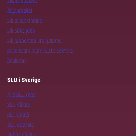
vill bli student
är journalist
vill bli doktorand
vill söka jobb
vill rapportera om naturen
är verksam inom SLU:s sektorer
är alumn
SLU i Sverige
Alla SLU-orter
SLU Alnarp
SLU Umeå
SLU Uppsala
Jobba på SLU