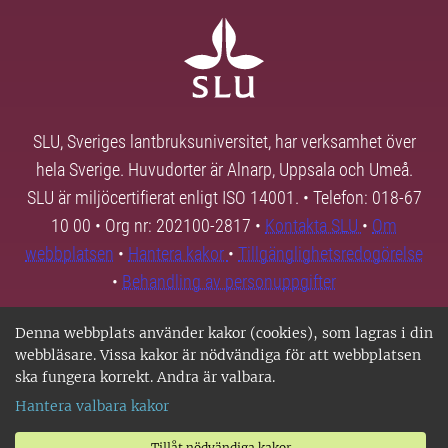
SLU, Sveriges lantbruksuniversitet, har verksamhet över
hela Sverige. Huvudorter är Alnarp, Uppsala och Umeå.
SLU är miljöcertifierat enligt ISO 14001. • Telefon: 018-67
10 00 • Org nr: 202100-2817 •
Kontakta SLU
•
Om
webbplatsen
•
Hantera kakor
•
Tillgänglighetsredogörelse
•
Behandling av personuppgifter
Denna webbplats använder kakor (cookies), som lagras i din
webbläsare. Vissa kakor är nödvändiga för att webbplatsen
ska fungera korrekt. Andra är valbara.
Hantera valbara kakor
Tillåt nödvändiga kakor