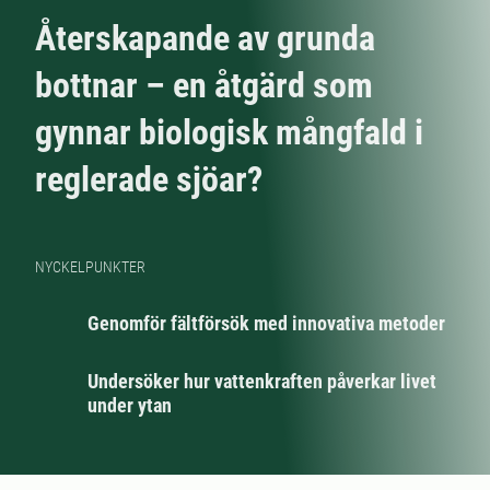
Återskapande av grunda
bottnar – en åtgärd som
gynnar biologisk mångfald i
reglerade sjöar?
NYCKELPUNKTER
Genomför fältförsök med innovativa metoder
Undersöker hur vattenkraften påverkar livet
under ytan