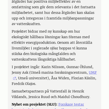
åtgärder har positiva miljöeffekter av en
omfattning som gör dem relevanta i det fortsatta
miljöarbetet, samt hur dessa åtgärder kan skalas
upp och integreras i framtida miljöanpassningar
av vattenkraften.
Projektet bidrar med ny kunskap om hur
ekologiskt hållbara lösningar kan förenas med
effektiv energiproduktion. Genom att återställa
livsmiljöer i reglerade sjöar hoppas vi kunna
stärka den biologiska mångfalden och
vattenkraftens långsiktiga hållbarhet.
I projektet ingår: Karin Nilsson, Gunnar Öhlund,
Jenny Ask (Umeå marina forskningscentrum,
UMF
, Umeå universitet), Åsa Widen, Florian Käslin,
Fredrik Olajos.
Samarbetspartners på Vattenfall är Henrik
Viklands, Jessica Ruud och Maidul Choudhury.
Nyhet om projektet (SLU):
Forskare testar