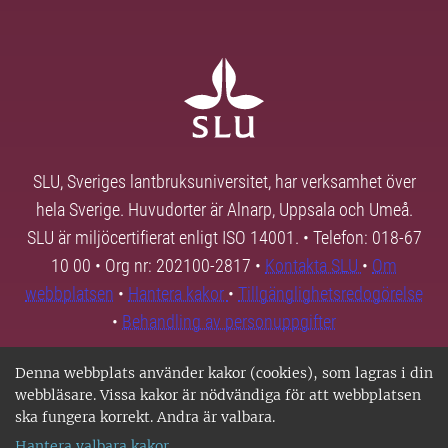
SLU, Sveriges lantbruksuniversitet, har verksamhet över
hela Sverige. Huvudorter är Alnarp, Uppsala och Umeå.
SLU är miljöcertifierat enligt ISO 14001. • Telefon: 018-67
10 00 • Org nr: 202100-2817 •
Kontakta SLU
•
Om
webbplatsen
•
Hantera kakor
•
Tillgänglighetsredogörelse
•
Behandling av personuppgifter
Denna webbplats använder kakor (cookies), som lagras i din
webbläsare. Vissa kakor är nödvändiga för att webbplatsen
ska fungera korrekt. Andra är valbara.
Hantera valbara kakor