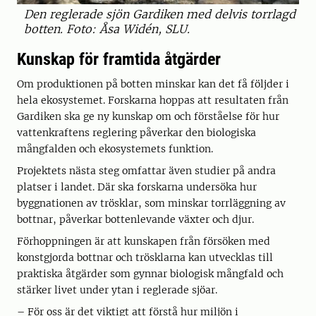
Den reglerade sjön Gardiken med delvis torrlagd
botten. Foto: Åsa Widén, SLU.
Kunskap för framtida åtgärder
Om produktionen på botten minskar kan det få följder i
hela ekosystemet. Forskarna hoppas att resultaten från
Gardiken ska ge ny kunskap om och förståelse för hur
vattenkraftens reglering påverkar den biologiska
mångfalden och ekosystemets funktion.
Projektets nästa steg omfattar även studier på andra
platser i landet. Där ska forskarna undersöka hur
byggnationen av trösklar, som minskar torrläggning av
bottnar, påverkar bottenlevande växter och djur.
Förhoppningen är att kunskapen från försöken med
konstgjorda bottnar och trösklarna kan utvecklas till
praktiska åtgärder som gynnar biologisk mångfald och
stärker livet under ytan i reglerade sjöar.
– För oss är det viktigt att förstå hur miljön i