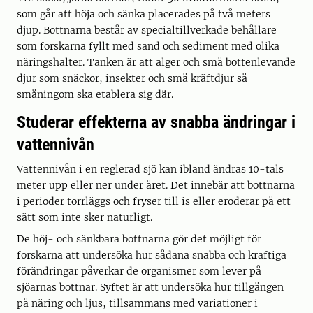
som går att höja och sänka placerades på två meters
djup. Bottnarna består av specialtillverkade behållare
som forskarna fyllt med sand och sediment med olika
näringshalter. Tanken är att alger och små bottenlevande
djur som snäckor, insekter och små kräftdjur så
småningom ska etablera sig där.
Studerar effekterna av snabba ändringar i
vattennivån
Vattennivån i en reglerad sjö kan ibland ändras 10-tals
meter upp eller ner under året. Det innebär att bottnarna
i perioder torrläggs och fryser till is eller eroderar på ett
sätt som inte sker naturligt.
De höj- och sänkbara bottnarna gör det möjligt för
forskarna att undersöka hur sådana snabba och kraftiga
förändringar påverkar de organismer som lever på
sjöarnas bottnar. Syftet är att undersöka hur tillgången
på näring och ljus, tillsammans med variationer i