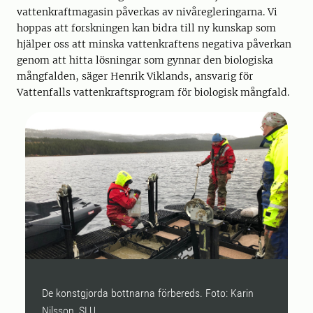
vattenkraftmagasin påverkas av nivåregleringarna. Vi
hoppas att forskningen kan bidra till ny kunskap som
hjälper oss att minska vattenkraftens negativa påverkan
genom att hitta lösningar som gynnar den biologiska
mångfalden, säger Henrik Viklands, ansvarig för
Vattenfalls vattenkraftsprogram för biologisk mångfald.
De konstgjorda bottnarna förbereds. Foto: Karin
B
Nilsson, SLU.
F