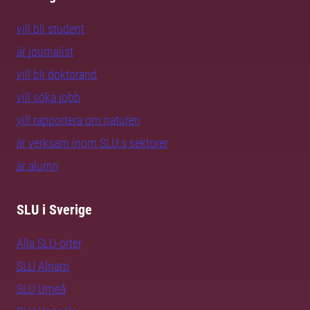
vill bli student
är journalist
vill bli doktorand
vill söka jobb
vill rapportera om naturen
är verksam inom SLU:s sektorer
är alumn
SLU i Sverige
Alla SLU-orter
SLU Alnarp
SLU Umeå