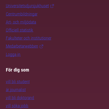
Universitetsdjursjukhuset
Centrumbildningar
Art- och miljödata
Officiell statistik
Fakulteter och institutioner
Medarbetarwebben
Logga in
För dig som
vill bli student
är journalist
vill bli doktorand
vill söka jobb