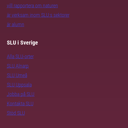
vill rapportera om naturen
är verksam inom SLU:s sektorer
är alumn
SLU i Sverige
Alla SLU-orter
SLU Alnarp
SLU Umeå
SLU Uppsala
Jobba på SLU
Kontakta SLU
Stöd SLU