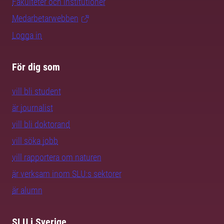
Fakulteter och institutioner
Medarbetarwebben
Logga in
För dig som
vill bli student
är journalist
vill bli doktorand
vill söka jobb
vill rapportera om naturen
är verksam inom SLU:s sektorer
är alumn
SLU i Sverige