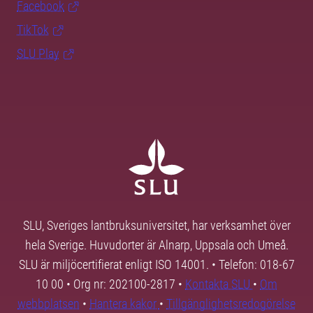
Facebook
TikTok
SLU Play
SLU, Sveriges lantbruksuniversitet, har verksamhet över
hela Sverige. Huvudorter är Alnarp, Uppsala och Umeå.
SLU är miljöcertifierat enligt ISO 14001. • Telefon: 018-67
10 00 • Org nr: 202100-2817 •
Kontakta SLU
•
Om
webbplatsen
•
Hantera kakor
•
Tillgänglighetsredogörelse