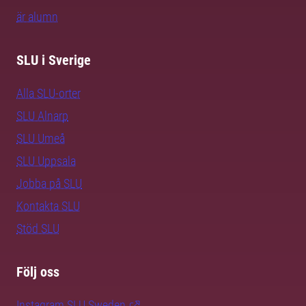
är alumn
SLU i Sverige
Alla SLU-orter
SLU Alnarp
SLU Umeå
SLU Uppsala
Jobba på SLU
Kontakta SLU
Stöd SLU
Följ oss
Instagram SLU.Sweden