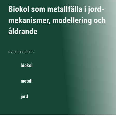
Biokol som metallfälla i jord-
mekanismer, modellering och
åldrande
NYCKELPUNKTER
biokol
metall
jord