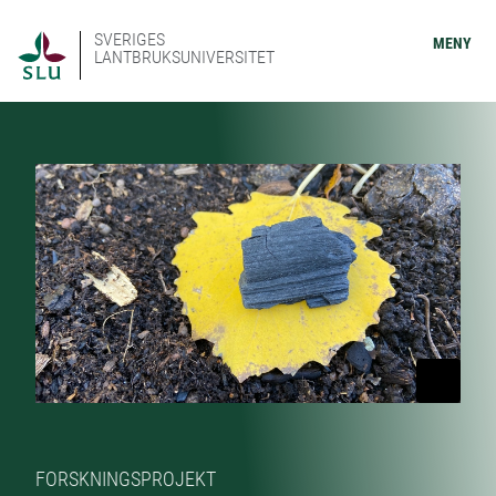
SVERIGES
MENY
LANTBRUKSUNIVERSITET
FORSKNINGSPROJEKT