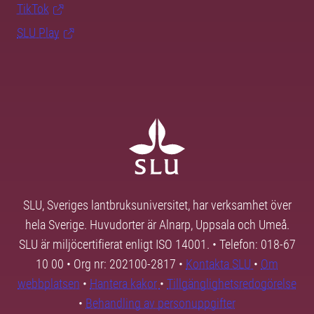
TikTok
SLU Play
SLU, Sveriges lantbruksuniversitet, har verksamhet över
hela Sverige. Huvudorter är Alnarp, Uppsala och Umeå.
SLU är miljöcertifierat enligt ISO 14001. • Telefon: 018-67
10 00 • Org nr: 202100-2817 •
Kontakta SLU
•
Om
webbplatsen
•
Hantera kakor
•
Tillgänglighetsredogörelse
•
Behandling av personuppgifter