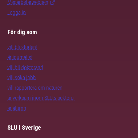
Medarbetarwebben
Logga in
För dig som
vill bli student
är journalist
vill bli doktorand
vill söka jobb
vill rapportera om naturen
är verksam inom SLU:s sektorer
är alumn
SLU i Sverige