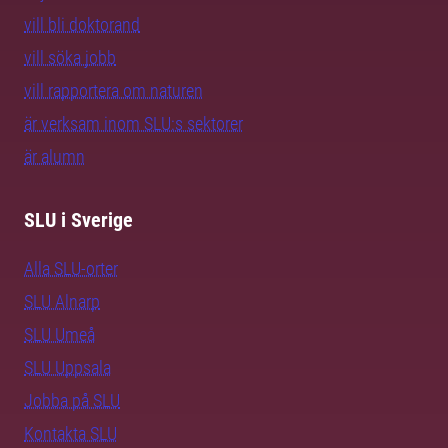
vill bli doktorand
vill söka jobb
vill rapportera om naturen
är verksam inom SLU:s sektorer
är alumn
SLU i Sverige
Alla SLU-orter
SLU Alnarp
SLU Umeå
SLU Uppsala
Jobba på SLU
Kontakta SLU