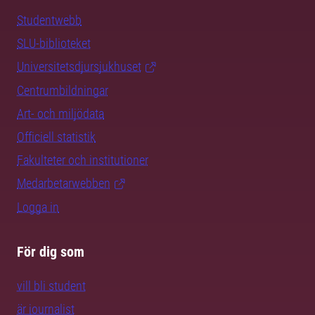
Studentwebb
SLU-biblioteket
Universitetsdjursjukhuset
Centrumbildningar
Art- och miljödata
Officiell statistik
Fakulteter och institutioner
Medarbetarwebben
Logga in
För dig som
vill bli student
är journalist