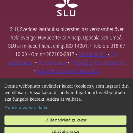
SLU, Sveriges lantbruksuniversitet, har verksamhet över
hela Sverige. Huvudorter är Alnarp, Uppsala och Umeå.
SLU är miljöcertifierat enligt ISO 14001. • Telefon: 018-67
10 00 • Org nr: 202100-2817 •
Kontakta SLU
•
Om
webbplatsen
•
Hantera kakor
•
Tillgänglighetsredogörelse
•
Behandling av personuppgifter
Denna webbplats använder kakor (cookies), som lagras i din
webbläsare. Vissa kakor är nödvändiga för att webbplatsen
ska fungera korrekt. Andra är valbara.
Hantera valbara kakor
Tillåt nödvändiga kakor
Tillåt alla kakor