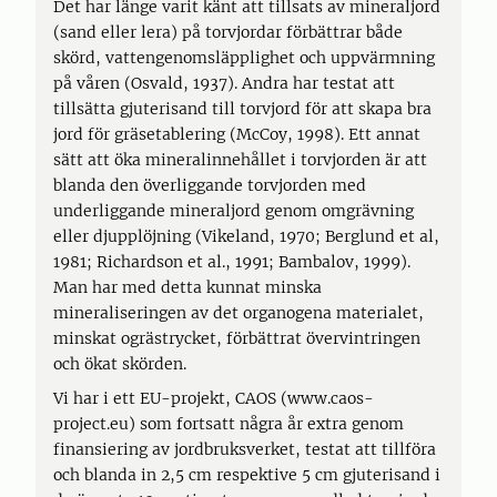
Det har länge varit känt att tillsats av mineraljord
(sand eller lera) på torvjordar förbättrar både
skörd, vattengenomsläpplighet och uppvärmning
på våren (Osvald, 1937). Andra har testat att
tillsätta gjuterisand till torvjord för att skapa bra
jord för gräsetablering (McCoy, 1998). Ett annat
sätt att öka mineralinnehållet i torvjorden är att
blanda den överliggande torvjorden med
underliggande mineraljord genom omgrävning
eller djupplöjning (Vikeland, 1970; Berglund et al,
1981; Richardson et al., 1991; Bambalov, 1999).
Man har med detta kunnat minska
mineraliseringen av det organogena materialet,
minskat ogrästrycket, förbättrat övervintringen
och ökat skörden.
Vi har i ett EU-projekt, CAOS (www.caos-
project.eu) som fortsatt några år extra genom
finansiering av jordbruksverket, testat att tillföra
och blanda in 2,5 cm respektive 5 cm gjuterisand i