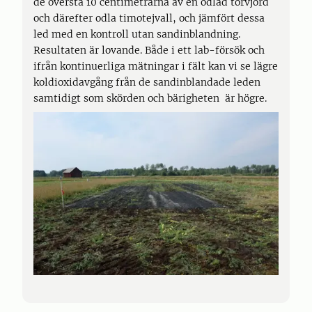
de översta 10 centimetrarna av en odlad torvjord
och därefter odla timotejvall, och jämfört dessa
led med en kontroll utan sandinblandning.
Resultaten är lovande. Både i ett lab-försök och
ifrån kontinuerliga mätningar i fält kan vi se lägre
koldioxidavgång från de sandinblandade leden
samtidigt som skörden och bärigheten är högre.