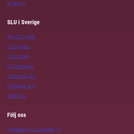
är alumn
SLU i Sverige
Alla SLU-orter
SLU Alnarp
SLU Umeå
SLU Uppsala
Jobba på SLU
Kontakta SLU
Stöd SLU
Följ oss
Instagram SLU.Sweden