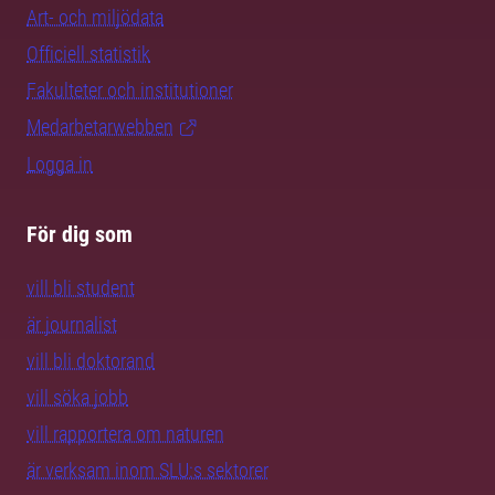
Art- och miljödata
Officiell statistik
Fakulteter och institutioner
Medarbetarwebben
Logga in
För dig som
vill bli student
är journalist
vill bli doktorand
vill söka jobb
vill rapportera om naturen
är verksam inom SLU:s sektorer