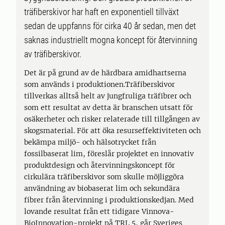
träfiberskivor har haft en exponentiell tillväxt
sedan de uppfanns för cirka 40 år sedan, men det
saknas industriellt mogna koncept för återvinning
av träfiberskivor.
Det är på grund av de härdbara amidhartserna
som används i produktionen.Träfiberskivor
tillverkas alltså helt av jungfruliga träfibrer och
som ett resultat av detta är branschen utsatt för
osäkerheter och risker relaterade till tillgången av
skogsmaterial. För att öka resurseffektiviteten och
bekämpa miljö- och hälsotrycket från
fossilbaserat lim, föreslår projektet en innovativ
produktdesign och återvinningskoncept för
cirkulära träfiberskivor som skulle möjliggöra
användning av biobaserat lim och sekundära
fibrer från återvinning i produktionskedjan. Med
lovande resultat från ett tidigare Vinnova-
BioInnovation-projekt på TRL 5, går Sveriges