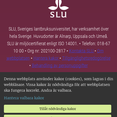
SLU, Sveriges lantbruksuniversitet, har verksamhet över
hela Sverige. Huvudorter är Alnarp, Uppsala och Umeå.
SLU är miljöcertifierat enligt ISO 14001. • Telefon: 018-67
10 00 • Org nr: 202100-2817 •
Kontakta SLU
•
Om
webbplatsen
•
Hantera kakor
•
Tillgänglighetsredogörelse
•
Behandling av personuppgifter
Denna webbplats använder kakor (cookies), som lagras i din
webbläsare. Vissa kakor är nödvändiga för att webbplatsen
ska fungera korrekt. Andra är valbara.
Hantera valbara kakor
Tillåt nödvändiga kakor