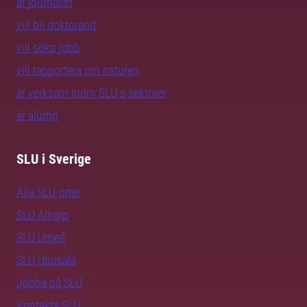
är journalist
vill bli doktorand
vill söka jobb
vill rapportera om naturen
är verksam inom SLU:s sektorer
är alumn
SLU i Sverige
Alla SLU-orter
SLU Alnarp
SLU Umeå
SLU Uppsala
Jobba på SLU
Kontakta SLU