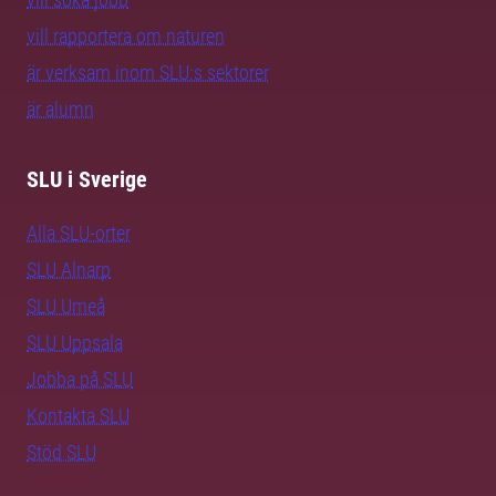
vill rapportera om naturen
är verksam inom SLU:s sektorer
är alumn
SLU i Sverige
Alla SLU-orter
SLU Alnarp
SLU Umeå
SLU Uppsala
Jobba på SLU
Kontakta SLU
Stöd SLU