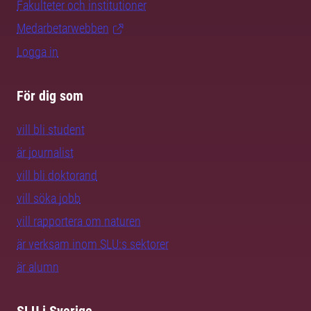
Fakulteter och institutioner
Medarbetarwebben
Logga in
För dig som
vill bli student
är journalist
vill bli doktorand
vill söka jobb
vill rapportera om naturen
är verksam inom SLU:s sektorer
är alumn