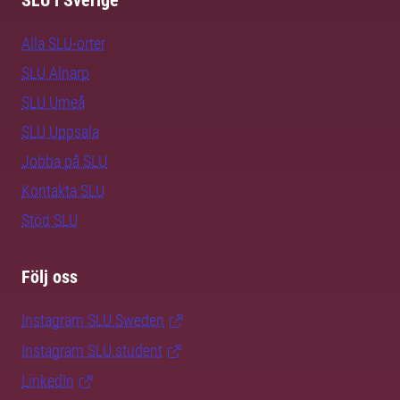
SLU i Sverige
Alla SLU-orter
SLU Alnarp
SLU Umeå
SLU Uppsala
Jobba på SLU
Kontakta SLU
Stöd SLU
Följ oss
Instagram SLU.Sweden
Instagram SLU.student
LinkedIn