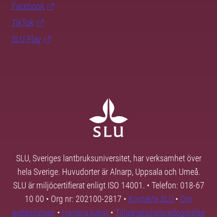
Facebook
TikTok
SLU Play
SLU, Sveriges lantbruksuniversitet, har verksamhet över
hela Sverige. Huvudorter är Alnarp, Uppsala och Umeå.
SLU är miljöcertifierat enligt ISO 14001. • Telefon: 018-67
10 00 • Org nr: 202100-2817 •
Kontakta SLU
•
Om
webbplatsen
•
Hantera kakor
•
Tillgänglighetsredogörelse